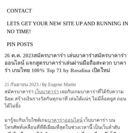
CONTACT
ป้ายกำกับ:
เว็บบาคาร่า
LETS GET YOUR NEW SITE UP AND RUNNING IN
NO TIME!
PIN POSTS
บาคาร่า
26 ต.ค. 2023สมัครบาคาร่า เล่นบาคาร่าสมัครบาคาร่า
ออนไลน์ แจกสูตรบาคาร่าเล่นผ่านมือถือสะดวก บาคา
ร่า เกมไทย 100% Top 71 by Rosalina เปิดใหม่
21 กันยายน 2023
/
by
Eugene Martin
สมัครบาคาร่า
เว็บบาคาร่า
เจอกับเกมบาคาร่าที่ได้รับความ
นิยม สร้างเงินรางวัลกันทุกนาที เล่นได้แน่ๆ ไม่มีล็อคยูส ถอน
ได้ไม่ยั้ง
มารู้จะกับเว็บไซต์เกม
บาคาร่าออนไลน์
เว็บบาคาร่า บน
โทรศัพท์เคลื่อนที่ที่ดีเยี่ยมที่สุดในช่วงเวลานี้ เป็นเว็บลำดับ