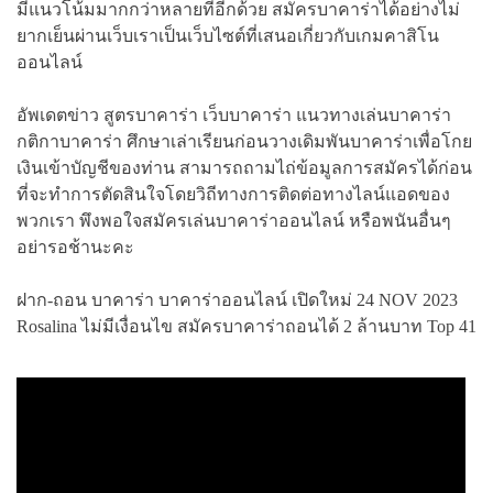
มีแนวโน้มมากกว่าหลายที่อีกด้วย สมัครบาคาร่าได้อย่างไม่
ยากเย็นผ่านเว็บเราเป็นเว็บไซต์ที่เสนอเกี่ยวกับเกมคาสิโน
ออนไลน์
อัพเดตข่าว สูตรบาคาร่า เว็บบาคาร่า แนวทางเล่นบาคาร่า
กติกาบาคาร่า ศึกษาเล่าเรียนก่อนวางเดิมพันบาคาร่าเพื่อโกย
เงินเข้าบัญชีของท่าน สามารถถามไถ่ข้อมูลการสมัครได้ก่อน
ที่จะทำการตัดสินใจโดยวิถีทางการติดต่อทางไลน์แอดของ
พวกเรา พึงพอใจสมัครเล่นบาคาร่าออนไลน์ หรือพนันอื่นๆ
อย่ารอช้านะคะ
ฝาก-ถอน บาคาร่า บาคาร่าออนไลน์ เปิดใหม่ 24 NOV 2023
Rosalina ไม่มีเงื่อนไข สมัครบาคาร่าถอนได้ 2 ล้านบาท Top 41