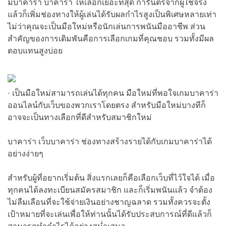
มบาคาร่า บาคาร่า ให้เลือกเยอะที่สุด การันตรีจากผู้ใช้จริง
แล้วก็เพิ่มช่องทางให้ผู้เล่นได้รับผลกำไรสูงเป็นพิเศษหลายเท่า
ไม่ว่าคุณจะเป็นมือใหม่หรือนักเล่นการพนันมืออาชีพ ส่วน
สำคัญของการเดิมพันคือการเลือกเกมที่คุณชอบ รวมทั้งมีผล
ตอบแทนสูงบ่อย
· เป็นมือใหม่สามารถเล่นได้ทุกคน มือใหม่ที่พอใจเกมบาคาร่า
ออนไลน์กับเว็บของพวกเราโดยตรง สำหรับมือใหม่บางทีก็
อาจจะเป็นทางเลือกที่ดีสำหรับสมาชิกใหม่
บาคาร่า เว็บบาคาร่า ช่องทางสร้างรายได้กับเกมบาคาร่าได้
อย่างง่ายๆ
สำหรับผู้ที่อยากเริ่มต้น สิ่งแรกเลยก็คือเลือกเว็บที่ไว้ใจได้ เมื่อ
ทุกคนได้ลงทะเบียนสมัครสมาชิก และก็เริ่มพนันแล้ว จำต้อง
ไม่ลืมเลือนที่จะใช้จ่ายเงินอย่างชาญฉลาด รวมทั้งควรจะตั้ง
เป้าหมายที่จะเล่นเพื่อให้ท่านนั้นได้รับประสบการณ์ที่ดีแล้วก็