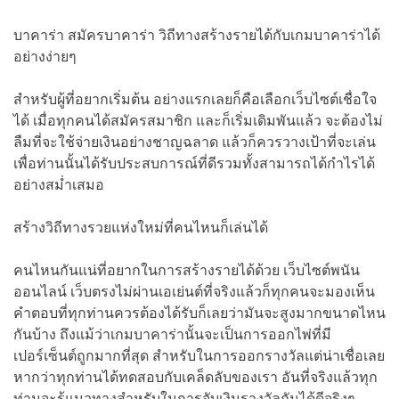
บาคาร่า สมัครบาคาร่า วิถีทางสร้างรายได้กับเกมบาคาร่าได้
อย่างง่ายๆ
สำหรับผู้ที่อยากเริ่มต้น อย่างแรกเลยก็คือเลือกเว็บไซต์เชื่อใจ
ได้ เมื่อทุกคนได้สมัครสมาชิก และก็เริ่มเดิมพันแล้ว จะต้องไม่
ลืมที่จะใช้จ่ายเงินอย่างชาญฉลาด แล้วก็ควรวางเป้าที่จะเล่น
เพื่อท่านนั้นได้รับประสบการณ์ที่ดีรวมทั้งสามารถได้กำไรได้
อย่างสม่ำเสมอ
สร้างวิถีทางรวยแห่งใหม่ที่คนไหนก็เล่นได้
คนไหนกันแน่ที่อยากในการสร้างรายได้ด้วย เว็บไซต์พนัน
ออนไลน์ เว็บตรงไม่ผ่านเอเย่นต์ที่จริงแล้วก็ทุกคนจะมองเห็น
คำตอบที่ทุกท่านควรต้องได้รับก็เลยว่ามันจะสูงมากขนาดไหน
กันบ้าง ถึงแม้ว่าเกมบาคาร่านั้นจะเป็นการออกไพ่ที่มี
เปอร์เซ็นต์ถูกมากที่สุด สำหรับในการออกรางวัลแต่น่าเชื่อเลย
หากว่าทุกท่านได้ทดสอบกับเคล็ดลับของเรา อันที่จริงแล้วทุก
ท่านจะรู้แนวทางสำหรับในการจับเงินรางวัลกันได้ดีจริงๆ