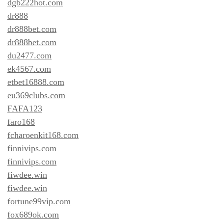
dgb222hot.com
dr888
dr888bet.com
dr888bet.com
du2477.com
ek4567.com
etbet16888.com
eu369clubs.com
FAFA123
faro168
fcharoenkit168.com
finnivips.com
finnivips.com
fiwdee.win
fiwdee.win
fortune99vip.com
fox689ok.com