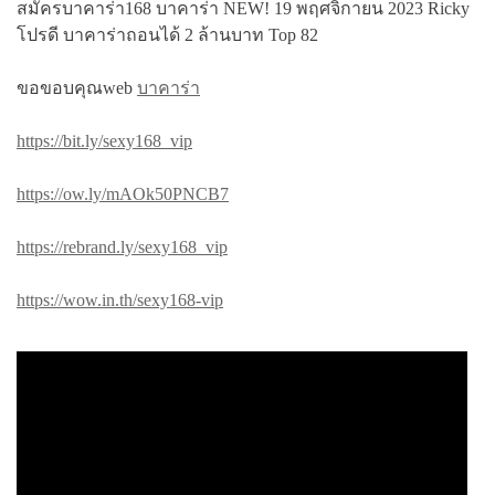
สมัครบาคาร่า168 บาคาร่า NEW! 19 พฤศจิกายน 2023 Ricky
โปรดี บาคาร่าถอนได้ 2 ล้านบาท Top 82
ขอขอบคุณweb
บาคาร่า
https://bit.ly/sexy168_vip
https://ow.ly/mAOk50PNCB7
https://rebrand.ly/sexy168_vip
https://wow.in.th/sexy168-vip