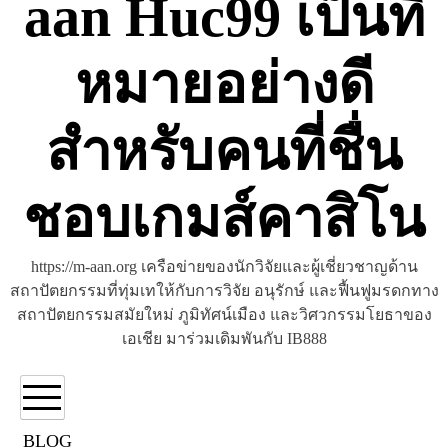
aan Huc99 เป็นที่
หมายอย่างดี
สำหรับคนที่ชื่น
ชอบเกมส์คาสิโน
https://m-aan.org เครือข่ายของนักวิจัยและผู้เชี่ยวชาญด้าน
สถาปัตยกรรมที่ทุ่มเทให้กับการวิจัย อนุรักษ์ และฟื้นฟูมรดกทาง
สถาปัตยกรรมสมัยใหม่ ภูมิทัศน์เมือง และวิศวกรรมโยธาของ
เอเชีย มาร่วมเดิมพันกับ IB888
BLOG