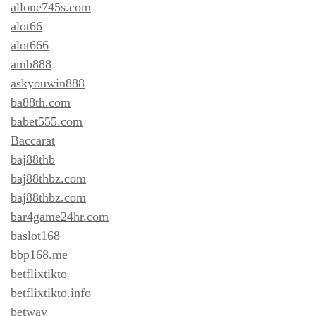
allone745s.com
alot66
alot666
amb888
askyouwin888
ba88th.com
babet555.com
Baccarat
baj88thb
baj88thbz.com
baj88thbz.com
bar4game24hr.com
baslot168
bbp168.me
betflixtikto
betflixtikto.info
betway