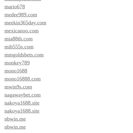
mario678
medee989.com
meekin365day.com
mexicanoo.com
mia88th.com
mib555s.com
mmgoldsbets.com
monkey789
mono1688
mono16888.com
mwin9s.com
nagawaybet.com
nakoya1688.site
nakoya1688.site
nbwin.me
nbwin.me