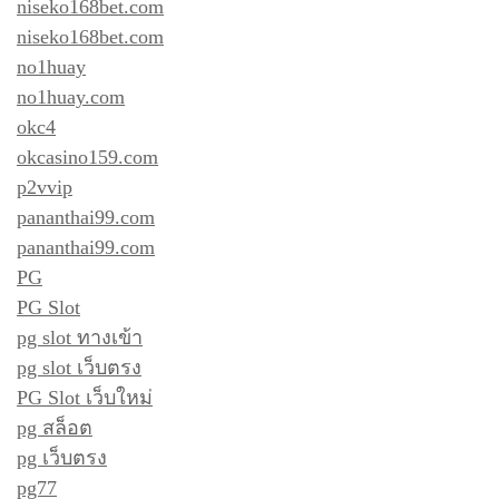
niseko168bet.com
niseko168bet.com
no1huay
no1huay.com
okc4
okcasino159.com
p2vvip
pananthai99.com
pananthai99.com
PG
PG Slot
pg slot ทางเข้า
pg slot เว็บตรง
PG Slot เว็บใหม่
pg สล็อต
pg เว็บตรง
pg77