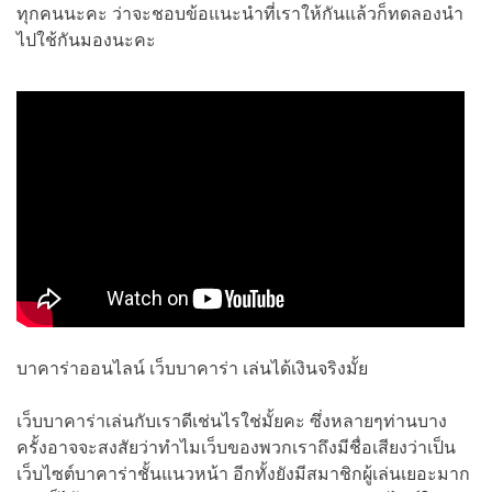
ทุกคนนะคะ ว่าจะชอบข้อแนะนำที่เราให้กันแล้วก็ทดลองนำ
ไปใช้กันมองนะคะ
บาคาร่าออนไลน์ เว็บบาคาร่า เล่นได้เงินจริงมั้ย
เว็บบาคาร่าเล่นกับเราดีเช่นไรใช่มั้ยคะ ซึ่งหลายๆท่านบาง
ครั้งอาจจะสงสัยว่าทำไมเว็บของพวกเราถึงมีชื่อเสียงว่าเป็น
เว็บไซต์บาคาร่าชั้นแนวหน้า อีกทั้งยังมีสมาชิกผู้เล่นเยอะมาก