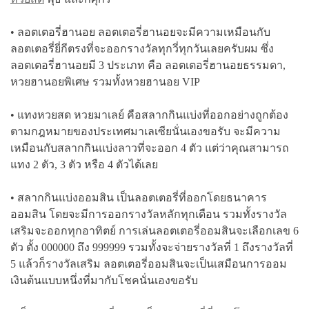
• ลอตเตอรี่ฮานอย ลอตเตอรี่ฮานอยจะมีความเหมือนกับ
ลอตเตอรี่ยี่กีตรงที่จะออกรางวัลทุกวี่ทุกวันเลยครับผม ซึ่ง
ลอตเตอรี่ฮานอยมี 3 ประเภท คือ ลอตเตอรี่ฮานอยธรรมดา,
หวยฮานอยพิเศษ รวมทั้งหวยฮานอย VIP
• แทงหวยสด หวยมาเลย์ คือสลากกินแบ่งที่ออกอย่างถูกต้อง
ตามกฎหมายของประเทศมาเลเซียนั่นเองขอรับ จะมีความ
เหมือนกับสลากกินแบ่งลาวที่จะออก 4 ตัว แต่ว่าคุณสามารถ
แทง 2 ตัว, 3 ตัว หรือ 4 ตัวได้เลย
• สลากกินแบ่งออมสิน เป็นลอตเตอรี่ที่ออกโดยธนาคาร
ออมสิน โดยจะมีการออกรางวัลหลักทุกเดือน รวมทั้งรางวัล
เสริมจะออกทุกอาทิตย์ การเล่นลอตเตอรี่ออมสินจะเลือกเลข 6
ตัว ตั้ง 000000 ถึง 999999 รวมทั้งจะจ่ายรางวัลที่ 1 ถึงรางวัลที่
5 แล้วก็รางวัลเสริม ลอตเตอรี่ออมสินจะเป็นเสมือนการออม
เงินต้นแบบหนึ่งที่มากับโชคนั่นเองขอรับ