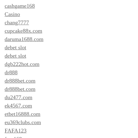
cashgame168
Casino
chang7777
cupcake88x.com
daruma1688.com
debet slot
debet slot
dgb222hot.com
dr888
dr888bet.com
dr888bet.com
du2477.com
ek4567.com
etbet16888.com
eu369clubs.com
FAFA123