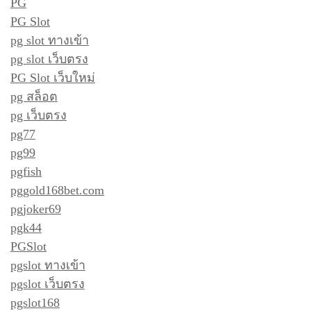
PG
PG Slot
pg slot ทางเข้า
pg slot เว็บตรง
PG Slot เว็บใหม่
pg สล็อต
pg เว็บตรง
pg77
pg99
pgfish
pggold168bet.com
pgjoker69
pgk44
PGSlot
pgslot ทางเข้า
pgslot เว็บตรง
pgslot168