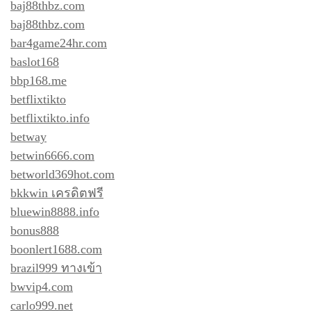
baj88thbz.com
baj88thbz.com
bar4game24hr.com
baslot168
bbp168.me
betflixtikto
betflixtikto.info
betway
betwin6666.com
betworld369hot.com
bkkwin เครดิตฟรี
bluewin8888.info
bonus888
boonlert1688.com
brazil999 ทางเข้า
bwvip4.com
carlo999.net