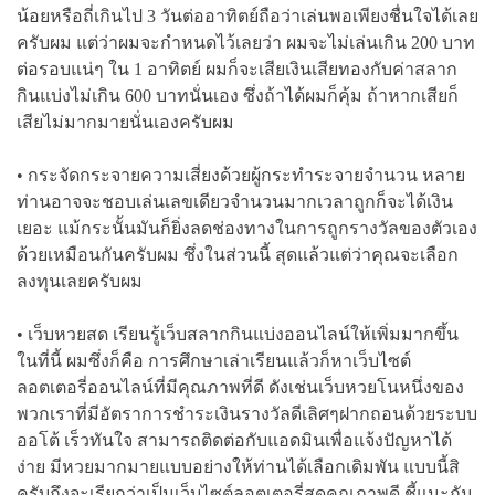
น้อยหรือถี่เกินไป 3 วันต่ออาทิตย์ถือว่าเล่นพอเพียงชื่นใจได้เลย
ครับผม แต่ว่าผมจะกำหนดไว้เลยว่า ผมจะไม่เล่นเกิน 200 บาท
ต่อรอบแน่ๆ ใน 1 อาทิตย์ ผมก็จะเสียเงินเสียทองกับค่าสลาก
กินแบ่งไม่เกิน 600 บาทนั่นเอง ซึ่งถ้าได้ผมก็คุ้ม ถ้าหากเสียก็
เสียไม่มากมายนั่นเองครับผม
• กระจัดกระจายความเสี่ยงด้วยผู้กระทำระจายจำนวน หลาย
ท่านอาจจะชอบเล่นเลขเดียวจำนวนมากเวลาถูกก็จะได้เงิน
เยอะ แม้กระนั้นมันก็ยิ่งลดช่องทางในการถูกรางวัลของตัวเอง
ด้วยเหมือนกันครับผม ซึ่งในส่วนนี้ สุดแล้วแต่ว่าคุณจะเลือก
ลงทุนเลยครับผม
• เว็บหวยสด เรียนรู้เว็บสลากกินแบ่งออนไลน์ให้เพิ่มมากขึ้น
ในที่นี้ ผมซึ่งก็คือ การศึกษาเล่าเรียนแล้วก็หาเว็บไซต์
ลอตเตอรี่ออนไลน์ที่มีคุณภาพที่ดี ดังเช่นเว็บหวยโนหนึ่งของ
พวกเราที่มีอัตราการชำระเงินรางวัลดีเลิศๆฝากถอนด้วยระบบ
ออโต้ เร็วทันใจ สามารถติดต่อกับแอดมินเพื่อแจ้งปัญหาได้
ง่าย มีหวยมากมายแบบอย่างให้ท่านได้เลือกเดิมพัน แบบนี้สิ
ครับถึงจะเรียกว่าเป็นเว็บไซต์ลอตเตอรี่สดคุณภาพดี ชี้แนะกัน