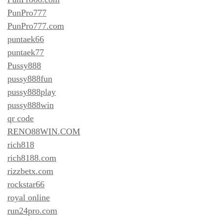
PunPro777
PunPro777.com
puntaek66
puntaek77
Pussy888
pussy888fun
pussy888play
pussy888win
qr code
RENO88WIN.COM
rich818
rich8188.com
rizzbetx.com
rockstar66
royal online
run24pro.com