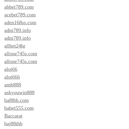
abbet789.com
acebet789.com
aden168ss.com
adm789.info
adm789.info
allbet24hr
allone745s.com
allone745s.com
alot66
alot666
amb888
askyouwin888
ba88th.com
babet555.com
Baccarat
baj88thb