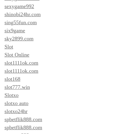
sexygame992
shinobi24hr.com
sing55fun.com
six9game
sky2899.com
Slot
Slot Online
slot1111ok.com
slot1111ok.com
slot168
slot777.win
Slotxo
slotxo auto
slotxo24hr
spbetflik888.com
spbetflik888.com