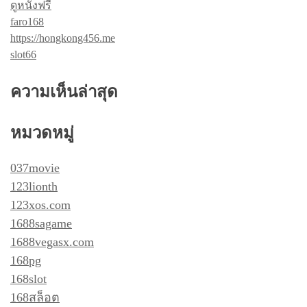
ดูหนังฟรี
faro168
https://hongkong456.me
slot66
ความเห็นล่าสุด
หมวดหมู่
037movie
123lionth
123xos.com
1688sagame
1688vegasx.com
168pg
168slot
168สล็อต