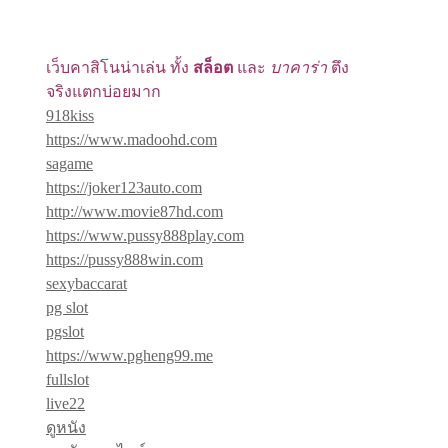
เว็บคาสิโนน่าเล่น ทั้ง
สล็อต
และ
บาคาร่า
ตึง
จริงแตกบ่อยมาก
918kiss
https://www.madoohd.com
sagame
https://joker123auto.com
http://www.movie87hd.com
https://www.pussy888play.com
https://pussy888win.com
sexybaccarat
pg slot
pgslot
https://www.pgheng99.me
fullslot
live22
ดูหนัง