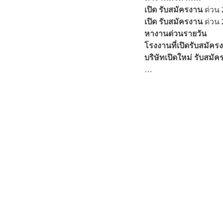
เปิด รับสมัครงาน
ด่วน
เปิด รับสมัครงาน
ด่วน
หางานด่วนรายวัน
โรงงานที่เปิดรับสมัคร
บริษัทเปิดใหม่ รับสมั
…