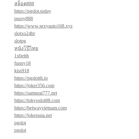
สล็อต888
https://pgslot.today
pussy888
https://www.sexyauto168.xyz
slotxo24hr
slotpg
หนังโป๊ไทย
1xbetth
funny18
kiss918
https://pgslotth.io
https://joker356.com
https://samurai777.net
https://tokyoslot88.com
https://betwayvietnam.com
https://jokerasia.net
pgslot
pgslot