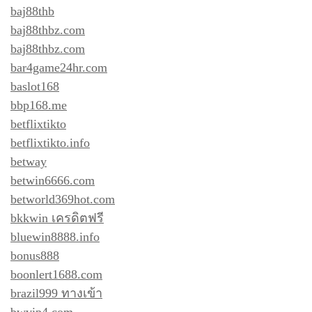
baj88thb
baj88thbz.com
baj88thbz.com
bar4game24hr.com
baslot168
bbp168.me
betflixtikto
betflixtikto.info
betway
betwin6666.com
betworld369hot.com
bkkwin เครดิตฟรี
bluewin8888.info
bonus888
boonlert1688.com
brazil999 ทางเข้า
bwvip4.com