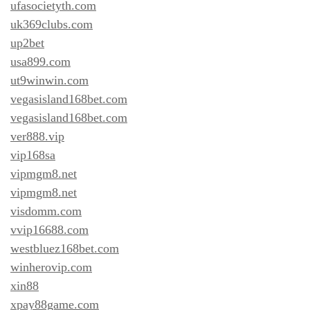
ufasocietyth.com
uk369clubs.com
up2bet
usa899.com
ut9winwin.com
vegasisland168bet.com
vegasisland168bet.com
ver888.vip
vip168sa
vipmgm8.net
vipmgm8.net
visdomm.com
vvip16688.com
westbluez168bet.com
winherovip.com
xin88
xpay88game.com