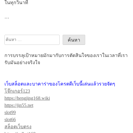
ในทุกวินาที
…
ค้นหา
สำหรับ:
การบรรลุเป้าหมายมักมากับการตัดสินใจของเราในเวลาที่เรา
รับมันอย่างจริงใจ
เว็บสล็อตและบาคาร่าของโครตดีเว็บนี้เล่นแล้วรวยจัดๆ
โจ๊กเกอร์123
https://hengjing168.wiki
https://jin55.net
slot99
slot66
สล็อตเว็บตรง