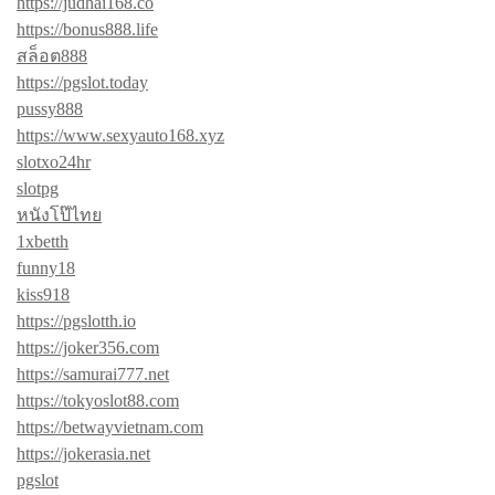
https://judhai168.co
https://bonus888.life
สล็อต888
https://pgslot.today
pussy888
https://www.sexyauto168.xyz
slotxo24hr
slotpg
หนังโป๊ไทย
1xbetth
funny18
kiss918
https://pgslotth.io
https://joker356.com
https://samurai777.net
https://tokyoslot88.com
https://betwayvietnam.com
https://jokerasia.net
pgslot