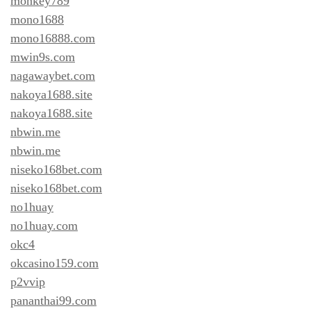
monkey789
mono1688
mono16888.com
mwin9s.com
nagawaybet.com
nakoya1688.site
nakoya1688.site
nbwin.me
nbwin.me
niseko168bet.com
niseko168bet.com
no1huay
no1huay.com
okc4
okcasino159.com
p2vvip
pananthai99.com