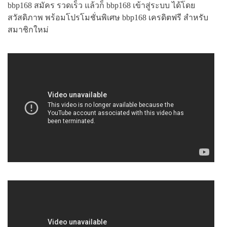
bbp168 สมัคร รวดเร็ว แล้วก็ bbp168 เข้าสู่ระบบ ได้โดย
สวัสดิภาพ พร้อมโปรโมชั่นพิเศษ bbp168 เครดิตฟรี สำหรับ
สมาชิกใหม่