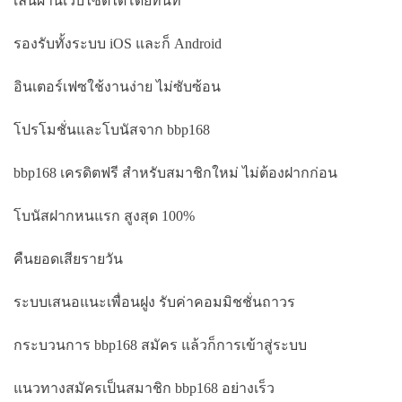
เล่นผ่านเว็บไซต์ได้โดยทันที
รองรับทั้งระบบ iOS และก็ Android
อินเตอร์เฟซใช้งานง่าย ไม่ซับซ้อน
โปรโมชั่นและโบนัสจาก bbp168
bbp168 เครดิตฟรี สำหรับสมาชิกใหม่ ไม่ต้องฝากก่อน
โบนัสฝากหนแรก สูงสุด 100%
คืนยอดเสียรายวัน
ระบบเสนอแนะเพื่อนฝูง รับค่าคอมมิชชั่นถาวร
กระบวนการ bbp168 สมัคร แล้วก็การเข้าสู่ระบบ
แนวทางสมัครเป็นสมาชิก bbp168 อย่างเร็ว