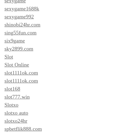
sexygame
sexygame1688k
sexygame992
shinobi24hr.com
sing55fun.com
six9game
sky2899.com
Slot
Slot Online
slot1111ok.com
slot1111ok.com
slot168
slot777.win
Slotxo
slotxo auto
slotxo24hr
spbetflik888.com