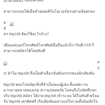
68 เครดิตฟรี
ถอนได้ไหม?
สามารถถอนได้เมื่อทำยอดเทิร์นโอเวอร์ครบตามข้อตกลง
ส
มั
คร bbp168 ต้องใช้อะไรบ้าง?
เพียงแค่เบอร์โทรศัพท์โทรศัพท์มือถือแล้วก็การันตี OTP ก็
สามารถสมัครได้โดยทันที
ส
รุ
ป: ทำไม bbp168 ถึงเป็นตัวเลือกอันดับแรกๆของนักเดิมพัน
bbp168 ตอบโจทย์ทุกสิ่งที่จำเป็นของผู้เล่น ตั้งแต่ความ
มากมายหลายของเกม ความปลอดภัย ไปจนถึงโบนัสที่แจก
จริง bbp168 สมัคร ได้ง่าย bbp168 เข้าระบบ ได้ในทันที พร้อม
รับ bbp168 เครดิตฟรี เริ่มเดิมพันอย่างแน่ใจรวมทั้งบันเทิงใจ