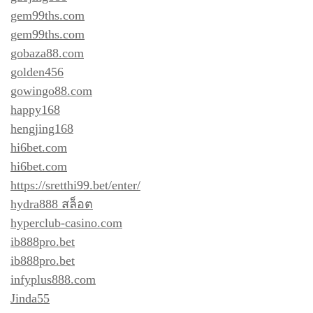
gem99ths.com
gem99ths.com
gobaza88.com
golden456
gowingo88.com
happy168
hengjing168
hi6bet.com
hi6bet.com
https://sretthi99.bet/enter/
hydra888 สล็อต
hyperclub-casino.com
ib888pro.bet
ib888pro.bet
infyplus888.com
Jinda55