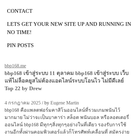
CONTACT
ป้ายกำกับ:
bbp168 เข้าสู่
LETS GET YOUR NEW SITE UP AND RUNNING IN
NO TIME!
ระบบ
PIN POSTS
bbp168.me
bbp168 เข้าสู่ระบบ 11 ตุลาคม bbp168 เข้าสู่ระบบ เว็บ
แท้ไม่ล็อคยูสไม่ต้องแอดไลน์ระบบโอนไว ไม่มีดีเลย์
Top 22 by Drew
4 กรกฎาคม 2025
/
by
Eugene Martin
bbp168 คือแพลตฟอร์มคาสิโนออนไลน์ที่รวมเกมพนันไว้
มากมาย ไม่ว่าจะเป็นบาคาร่า สล็อต พนันบอล หรือลอตเตอรี่
ออนไลน์ bbp168 มีทุกๆสิ่งทุกๆอย่างในที่เดียว รองรับการใช้
งานอีกทั้งผ่านคอมพิวเตอร์แล้วก็โทรศัพท์เคลื่อนที่ สมัครง่าย