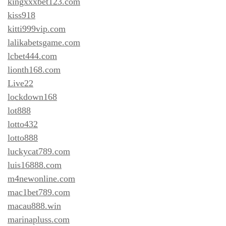
kingxxxbet123.com
kiss918
kitti999vip.com
lalikabetsgame.com
lcbet444.com
lionth168.com
Live22
lockdown168
lot888
lotto432
lotto888
luckycat789.com
luis16888.com
m4newonline.com
mac1bet789.com
macau888.win
marinapluss.com