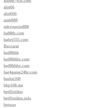
allone745s.com
alot66
alot666
amb888
askyouwin888
ba88th.com
babet555.com
Baccarat
baj88thb
baj88thbz.com
baj88thbz.com
bar4game24hr.com
baslot168
bbp168.me
betflixtikto
betflixtikto.info
betway