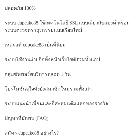
ปลอดภัย 100%
ระบบ cupcake88 ใช้เทคโนโลยี SSL แบบเดียวกับแบงค์ พร้อม
ระบบตรวจตราธุรกรรมแบบเรียลไทม์
เหตุผลที่ cupcake88 เป็นที่นิยม
ระบบใช้งานง่ายอีกทั้งหน้าเว็บไซต์รวมทั้งแอป
กลุ่มซัพพอร์ตบริการตลอด 1 วัน
โปรโมชันจุใจทั้งยังสมาชิกใหม่รวมทั้งเก่า
ระบบแนะนำเพื่อนและก็สะสมแต้มแลกของรางวัล
ปัญหาที่มักพบ (FAQ)
สมัคร cupcake88 อย่างไร?