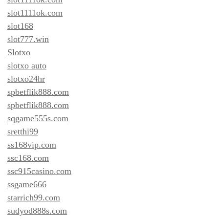
slot1111ok.com
slot168
slot777.win
Slotxo
slotxo auto
slotxo24hr
spbetflik888.com
spbetflik888.com
sqgame555s.com
sretthi99
ss168vip.com
ssc168.com
ssc915casino.com
ssgame666
starrich99.com
sudyod888s.com