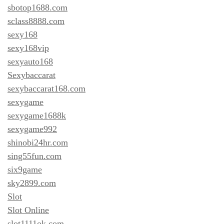
sbotop1688.com
sclass8888.com
sexy168
sexy168vip
sexyauto168
Sexybaccarat
sexybaccarat168.com
sexygame
sexygame1688k
sexygame992
shinobi24hr.com
sing55fun.com
six9game
sky2899.com
Slot
Slot Online
slot1111ok.com