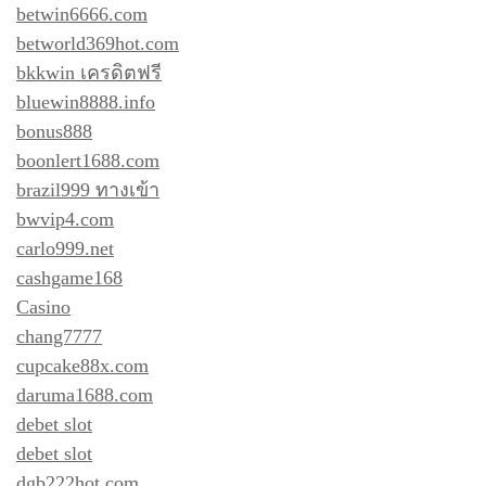
betwin6666.com
betworld369hot.com
bkkwin เครดิตฟรี
bluewin8888.info
bonus888
boonlert1688.com
brazil999 ทางเข้า
bwvip4.com
carlo999.net
cashgame168
Casino
chang7777
cupcake88x.com
daruma1688.com
debet slot
debet slot
dgb222hot.com