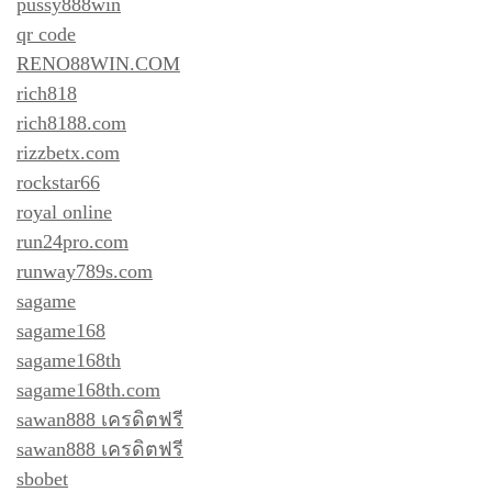
pussy888win
qr code
RENO88WIN.COM
rich818
rich8188.com
rizzbetx.com
rockstar66
royal online
run24pro.com
runway789s.com
sagame
sagame168
sagame168th
sagame168th.com
sawan888 เครดิตฟรี
sawan888 เครดิตฟรี
sbobet