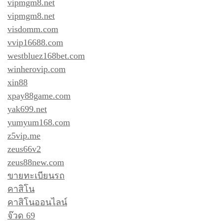
vipmgm8.net
vipmgm8.net
visdomm.com
vvip16688.com
westbluez168bet.com
winherovip.com
xin88
xpay88game.com
yak699.net
yumyum168.com
z5vip.me
zeus66v2
zeus88new.com
ขายทะเบียนรถ
คาสิโน
คาสิโนออนไลน์
จ๊วด 69