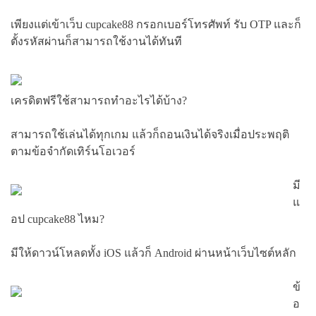
เพียงแต่เข้าเว็บ cupcake88 กรอกเบอร์โทรศัพท์ รับ OTP และก็
ตั้งรหัสผ่านก็สามารถใช้งานได้ทันที
เครดิตฟรีใช้สามารถทำอะไรได้บ้าง?
สามารถใช้เล่นได้ทุกเกม แล้วก็ถอนเงินได้จริงเมื่อประพฤติ
ตามข้อจำกัดเทิร์นโอเวอร์
มี
แ
อป cupcake88 ไหม?
มีให้ดาวน์โหลดทั้ง iOS แล้วก็ Android ผ่านหน้าเว็บไซต์หลัก
ข้
อ