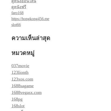
ดูหนังออนไลน์
ดูหนังฟรี
faro168
https://hongkong456.me
slot66
ความเห็นล่าสุด
หมวดหมู่
037movie
123lionth
123xos.com
1688sagame
1688vegasx.com
168pg
168slot