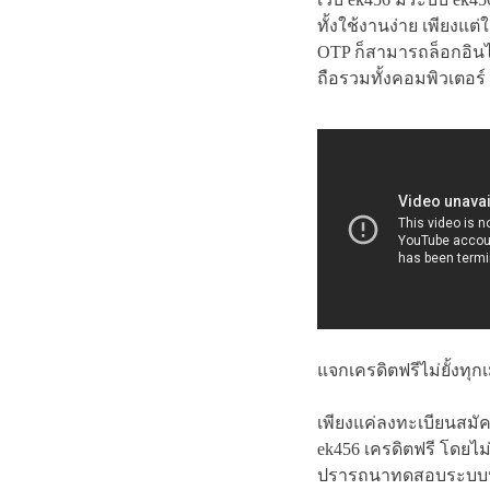
ทั้งใช้งานง่าย เพียงแต
OTP ก็สามารถล็อกอินได
ถือรวมทั้งคอมพิวเตอร์
แจกเครดิตฟรีไม่ยั้งทุกเม
เพียงแค่ลงทะเบียนสมัค
ek456 เครดิตฟรี โดยไม่
ปรารถนาทดสอบระบบหรื