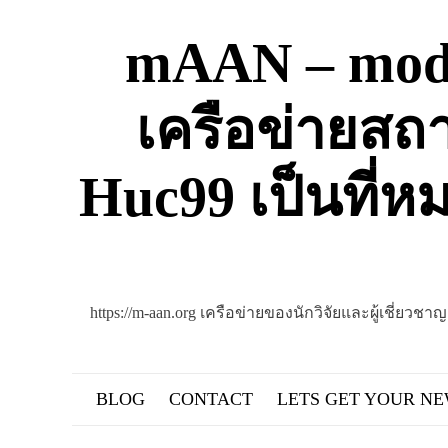
Skip
to
mAAN – mode
content
เครือข่ายสถ
Huc99 เป็นที่ห
https://m-aan.org เครือข่ายของนักวิจัยและผู้เชี่ยว
BLOG
CONTACT
LETS GET YOUR NE