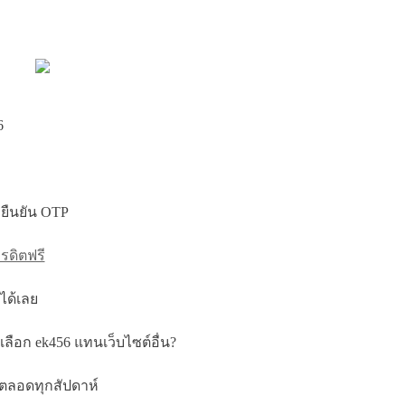
6
็ยืนยัน OTP
รดิตฟรี
นได้เลย
ลือก ek456 แทนเว็บไซต์อื่น?
ตตลอดทุกสัปดาห์