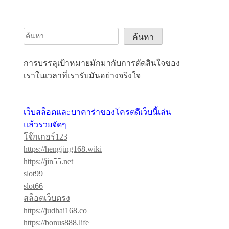
ค้นหา
สำหรับ:
การบรรลุเป้าหมายมักมากับการตัดสินใจของ
เราในเวลาที่เรารับมันอย่างจริงใจ
เว็บสล็อตและบาคาร่าของโครตดีเว็บนี้เล่น
แล้วรวยจัดๆ
โจ๊กเกอร์123
https://hengjing168.wiki
https://jin55.net
slot99
slot66
สล็อตเว็บตรง
https://judhai168.co
https://bonus888.life