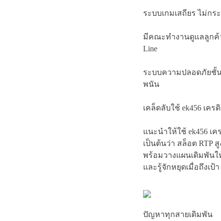
ระบบเกมเสถียร ไม่กระ
มีคณะทำงานดูแลลูกค้า 
Line
ระบบความปลอดภัยชั้นส
พนัน
เคล็ดลับใช้ ek456 เครด
แนะนำให้ใช้ ek456 เครด
เป็นต้นว่า สล็อต RTP 
พร้อมวางแผนเดิมพันให้
และรู้จักหยุดเมื่อถึงเป้า
ปัญหาทุกสายเดิมพัน