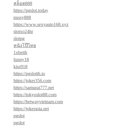
สล็อต888
https://pgslot.today
pussy888
https://www.sexyauto168.xyz
slotxo24hr
slotpg
หนังโป๊ไทย
1xbetth
funny18
kiss918
https://pgslotth.io
https://joker356.com
https://samurai777.net
https://tokyoslot88.com
https://betwayvietnam.com
https://jokerasia.net
pgslot
pgslot