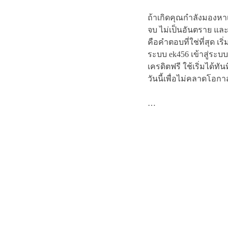
ถ้าเกิดคุณกำลังมองหา
จบ ไม่เป็นอันตราย และ
คือคำตอบที่ใช่ที่สุด เริ
ระบบ ek456 เข้าสู่ระบบ
เครดิตฟรี ใช้เริ่มได้ท
วันนี้เพื่อไม่คลาดโ
…