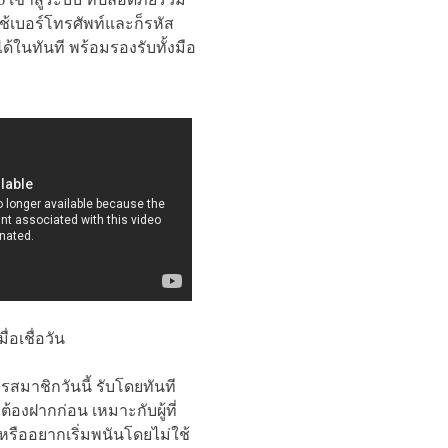
่ใช้เบอร์โทรศัพท์และก็รหัส
้ในทันที พร้อมรองรับทั้งมือ
ื่อเชื่อวัน
รสมาชิกวันนี้ รับโดยทันที
ต้องฝากก่อน เหมาะกับผู้ที่
ออยากเริ่มพนันโดยไม่ใช้