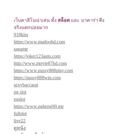
เว็บคาสิโนน่าเล่น ทั้ง
สล็อต
และ
บาคาร่า
ตึง
จริงแตกบ่อยมาก
918kiss
https://www.madoohd.com
sagame
https://joker123auto.com
http://www.movie87hd.com
https://www.pussy888play.com
https://pussy888win.com
sexybaccarat
pg slot
pgslot
https://www.pgheng99.me
fullslot
live22
ดูหนัง