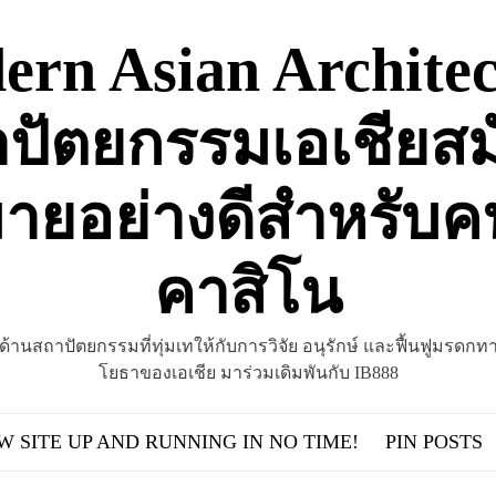
rn Asian Architec
าปัตยกรรมเอเชียสม
มายอย่างดีสำหรับคน
คาสิโน
ชาญด้านสถาปัตยกรรมที่ทุ่มเทให้กับการวิจัย อนุรักษ์ และฟื้นฟูมร
โยธาของเอเชีย มาร่วมเดิมพันกับ IB888
W SITE UP AND RUNNING IN NO TIME!
PIN POSTS