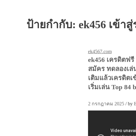
ป้ายกำกับ:
ek456 เข้าสู
ek4567.com
ek456 เครดิตฟรี
สมัคร ทดลองเล่น
เติมแล้วเครดิตเข
เริ่มเล่น Top 84
2 กรกฎาคม 2025
/
by
E