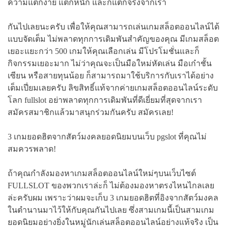
ความแตกง่าย แตกหนัก และก็แตกจริงจากเรา
กันไปเลยนะครับ เพื่อให้คุณสามารถเล่นเกมสล็อตออนไลน์ได้
แบบจัดเต็ม ไม่พลาดทุกการเดิมพันสำคัญของคุณ มีเกมสล็อต
เยอะแยะกว่า 500 เกมให้คุณเลือกเล่น มีโปรโมชั่นและก็
กิจกรรมเยอะมาก ไม่ว่าคุณจะเป็นมือใหม่หัดเล่น มือเก๋าชั้น
เซียน หรือสายทุนน้อย ก็สามารถมาใช้บริการกับเราได้อย่าง
เต็มเปี่ยมเลยครับ ลิขสิทธิ์แท้จากค่ายเกมสล็อตออนไลน์ระดับ
โลก fullslot อย่าพลาดทุกการเดิมพันที่ดีเยี่ยมที่สุดจากเรา
สมัครสมาชิกแล้วมาสนุกร่วมกันครับ สมัครเลย!
3 เกมยอดฮิตจากสัตว์มงคลยอดนิยมบนเว็บ pgslot ที่คุณไม่
สมควรพลาด!
ถ้าคุณกำลังมองหาเกมสล็อตออนไลน์ใหม่ๆบนเว็บไซต์
FULLSLOT ของพวกเราล่ะก็ ไม่ต้องมองหาตรงไหนไกลเลย
ล่ะครับผม เพราะว่าผมจะเก็บ 3 เกมยอดฮิตที่อิงจากสัตว์มงคล
ในตำนานมาไว้ให้กับคุณกันไปเลย ซึ่งสามเกมนี้เป็นสามเกม
ยอดนิยมอย่างยิ่งในหมู่นักเล่นสล็อตออนไลน์อย่างแท้จริง เป็น