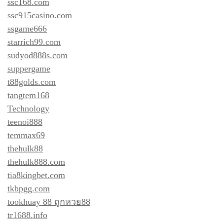
ssc168.com
ssc915casino.com
ssgame666
starrich99.com
sudyod888s.com
suppergame
t88golds.com
tangtem168
Technology
teenoi888
temmax69
thehulk88
thehulk888.com
tia8kingbet.com
tkbpgg.com
tookhuay 88 ถูกหวย88
tr1688.info