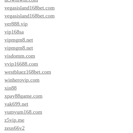
vegasisland168bet.com
vegasisland168bet.com
ver888.vip
vip168sa
vipmgm8.net
vipmgm8.net
visdomm.com
vvip16688.com
westbluez168bet.com
winherovip.com
xin88
xpay88game.com
yak699.net
yumyum168.com
z5vip.me
zeus66v2