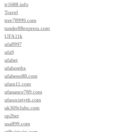
tr1688.info
Travel
tree78999.com
tunder88express.com
UFA11k
ufa8997
ufa9
ufabet
ufabombx
ufaheno88.com
ufam11.com
ufanance789.com
ufasocietyth.com
uk369clubs.com
up2bet
usa899.com
ut9winwin.com