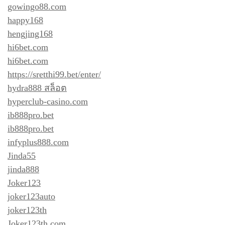
gowingo88.com
happy168
hengjing168
hi6bet.com
hi6bet.com
https://sretthi99.bet/enter/
hydra888 สล็อต
hyperclub-casino.com
ib888pro.bet
ib888pro.bet
infyplus888.com
Jinda55
jinda888
Joker123
joker123auto
joker123th
Joker123th.com