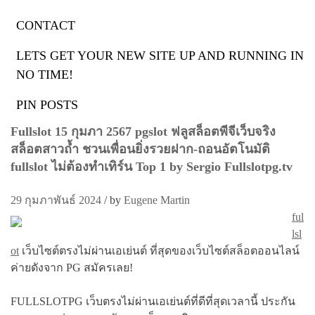
CONTACT
ป้ายกำกับ:
fullslot
LETS GET YOUR NEW SITE UP AND RUNNING IN
NO TIME!
PIN POSTS
PGSlot
Fullslot 15 กุมภา 2567 pgslot ฟลูสล็อตพีจีเว็บจริง
สล็อตสาวถ้ำ ชวนเพื่อนยิ่งรวยฝาก-ถอนอัตโนมัติ
fullslot ไม่ต้องทำเทิร์น Top 1 by Sergio Fullslotpg.tv
29 กุมภาพันธ์ 2024
/
by
Eugene Martin
ful
lsl
ot
เว็บไซต์ตรงไม่ผ่านเอเย่นต์ ที่สุดของเว็บไซต์สล็อตออนไลน์
ค่ายดังจาก PG สมัครเลย!
FULLSLOTPG เว็บตรงไม่ผ่านเอเย่นต์ที่ดีที่สุดเวลานี้ ประกัน