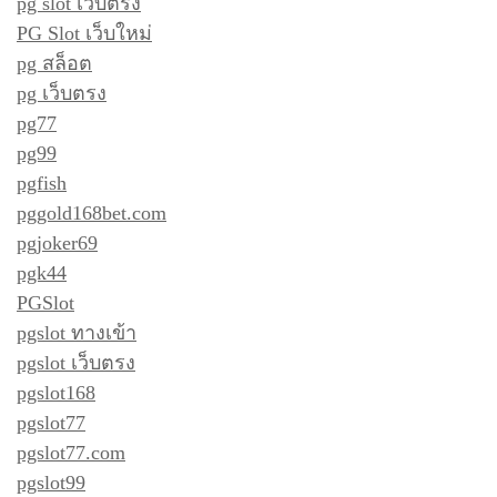
pg slot เว็บตรง
PG Slot เว็บใหม่
pg สล็อต
pg เว็บตรง
pg77
pg99
pgfish
pggold168bet.com
pgjoker69
pgk44
PGSlot
pgslot ทางเข้า
pgslot เว็บตรง
pgslot168
pgslot77
pgslot77.com
pgslot99