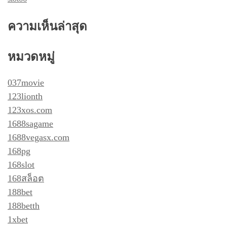
ความเห็นล่าสุด
หมวดหมู่
037movie
123lionth
123xos.com
1688sagame
1688vegasx.com
168pg
168slot
168สล็อต
188bet
188betth
1xbet