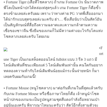
• Fortune Tiger (เสือที่โชคลาภ) ถ้าเกม Fortune Ox นั้นวาดภาพ
พี่โคเป็นหน้าปกได้หล่อเท่สุดๆแล้ว เกม Fortune Tiger ก็คือขั้ว
ตรงข้ามเลยล่ะครับผม เพราะว่าทางค่าย PG วาดพี่เสือออกมา
ได้น่ารักแบบสุดๆเลยล่ะนะครับ ฮ่า… ซึ่งเสือนับว่าเป็นสัตว์อัน
เป็นสัญลักษณ์ที่สื่อถึงความฉลาดและความกล้าตามความ
เชื่อของชาวจีน ซึ่งธีมของเกมก็ไม่มีความต่างอะไรกับโคแห่ง
โชคลาภเลยล่ะครับ โดยเกม
•F
ort
une Tiger เป็นเกมสล็อตออนไลน์ fullslot แบบ 3 รีล 3 แถว มี
ไลน์เดิมพันที่ชนะเพียงแต่ 5 ไลน์เดิมพันเท่านั้น คนใดกันอยาก
ทดลองความท้ากับไลน์เดิมพันน้อยแม้กระนั้นจ่ายหนัก ก็มา
เลยครับผมกับเกมนี้!
• Fortune Mouse (หนูโชคลาภ) มาต่อกันที่เกมในที่สุดแล้วครับ
กับเกม Fortune Mouse หรือชื่อภาษาไทยก็คือ เจ้าหนูนำโชค
หน้าปกของเกมจะเป็นรูปหนูสวมชุดสีแดงกำลังถือหยวนเป่า
อยู่นั่นเองครับ พิจารณาไหมนะครับว่า สัตว์อีกทั้งสามตัวจะ