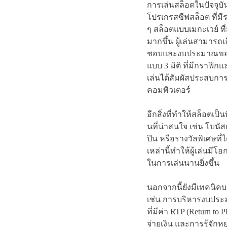
การเล่นสล็อตในปัจจุ
โปรเกรสซีฟสล็อต ที่มี
ๆ สล็อตแบบเมกะเวย์ ที
มากขึ้น ผู้เล่นสามารถ
ชอบและงบประมาณของตั
แบบ 3 มิติ ที่มีกราฟิกแล
เล่นได้สัมผัสประสบการ
คอมพิวเตอร์
อีกสิ่งที่ทำให้สล็อตเป็
นที่น่าสนใจ เช่น โบนัส
ปิน หรือรางวัลพิเศษที
เหล่านี้ทำให้ผู้เล่นม
ในการเล่นนานยิ่งขึ้น
นอกจากนี้ยังมีเทคนิคบาง
เช่น การบริหารงบประ
ที่มีค่า RTP (Return to
จ่ายเงิน และการรู้จักห