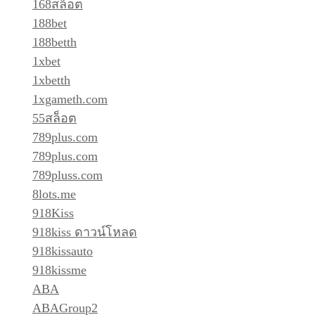
168สล็อต
188bet
188betth
1xbet
1xbetth
1xgameth.com
55สล็อต
789plus.com
789plus.com
789pluss.com
8lots.me
918Kiss
918kiss ดาวน์โหลด
918kissauto
918kissme
ABA
ABAGroup2