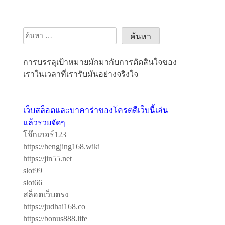
ค้นหา
สำหรับ:
การบรรลุเป้าหมายมักมากับการตัดสินใจของ
เราในเวลาที่เรารับมันอย่างจริงใจ
เว็บสล็อตและบาคาร่าของโครตดีเว็บนี้เล่น
แล้วรวยจัดๆ
โจ๊กเกอร์123
https://hengjing168.wiki
https://jin55.net
slot99
slot66
สล็อตเว็บตรง
https://judhai168.co
https://bonus888.life