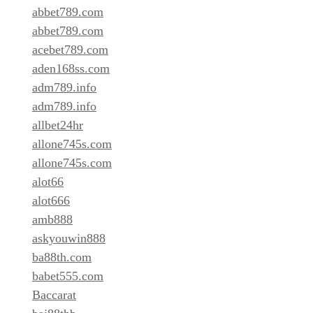
abbet789.com
abbet789.com
acebet789.com
aden168ss.com
adm789.info
adm789.info
allbet24hr
allone745s.com
allone745s.com
alot66
alot666
amb888
askyouwin888
ba88th.com
babet555.com
Baccarat