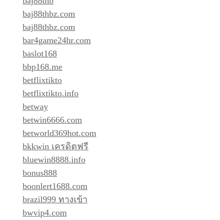
baj88thb
baj88thbz.com
baj88thbz.com
bar4game24hr.com
baslot168
bbp168.me
betflixtikto
betflixtikto.info
betway
betwin6666.com
betworld369hot.com
bkkwin เครดิตฟรี
bluewin8888.info
bonus888
boonlert1688.com
brazil999 ทางเข้า
bwvip4.com