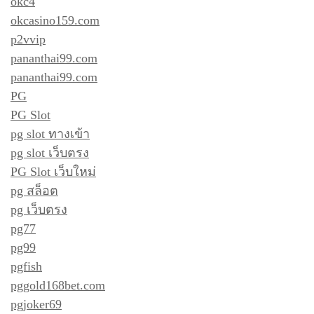
okc4
okcasino159.com
p2vvip
pananthai99.com
pananthai99.com
PG
PG Slot
pg slot ทางเข้า
pg slot เว็บตรง
PG Slot เว็บใหม่
pg สล็อต
pg เว็บตรง
pg77
pg99
pgfish
pggold168bet.com
pgjoker69