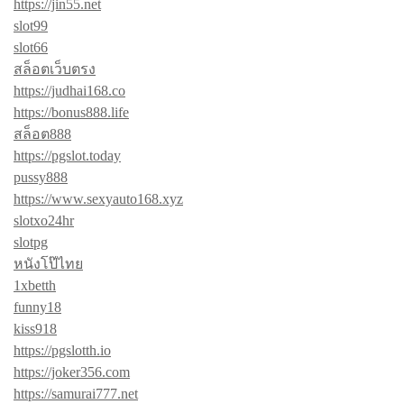
https://jin55.net
slot99
slot66
สล็อตเว็บตรง
https://judhai168.co
https://bonus888.life
สล็อต888
https://pgslot.today
pussy888
https://www.sexyauto168.xyz
slotxo24hr
slotpg
หนังโป๊ไทย
1xbetth
funny18
kiss918
https://pgslotth.io
https://joker356.com
https://samurai777.net