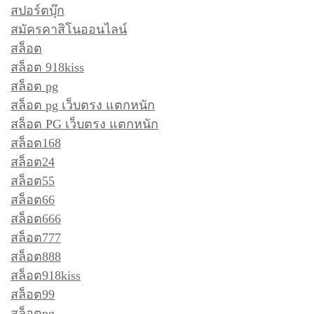
สปอร์ตบุ๊ก
สมัครคาสิโนออนไลน์
สล็อต
สล็อต 918kiss
สล็อต pg
สล็อต pg เว็บตรง แตกหนัก
สล็อต PG เว็บตรง แตกหนัก
สล็อต168
สล็อต24
สล็อต55
สล็อต66
สล็อต666
สล็อต777
สล็อต888
สล็อต918kiss
สล็อต99
สล็อตpg