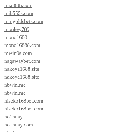
mia88th.com
mib555s.com
mmgoldsbets.com
monkey789
mono1688
mono16888.com
mwin9s.com
nagawaybet.com
nakoya1688.site
nakoya1688.site
nbwin.me
nbwin.me
niseko168bet.com
niseko168bet.com
no1huay
no1huay.com