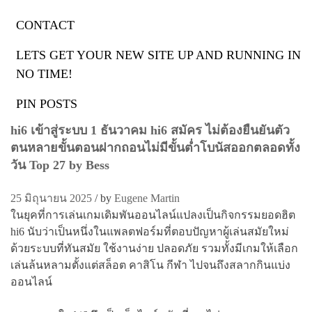
CONTACT
ป้ายกำกับ:
hi6
LETS GET YOUR NEW SITE UP AND RUNNING IN
NO TIME!
PIN POSTS
hi6bet.com
hi6 เข้าสู่ระบบ 1 ธันวาคม hi6 สมัคร ไม่ต้องยืนยันตัว
ตนหลายขั้นตอนฝากถอนไม่มีขั้นต่ำโบนัสออกตลอดทั้ง
วัน Top 27 by Bess
25 มิถุนายน 2025
/
by
Eugene Martin
ในยุคที่การเล่นเกมเดิมพันออนไลน์แปลงเป็นกิจกรรมยอดฮิต
hi6 นับว่าเป็นหนึ่งในแพลตฟอร์มที่ตอบปัญหาผู้เล่นสมัยใหม่
ด้วยระบบที่ทันสมัย ใช้งานง่าย ปลอดภัย รวมทั้งมีเกมให้เลือก
เล่นล้นหลามตั้งแต่สล็อต คาสิโน กีฬา ไปจนถึงสลากกินแบ่ง
ออนไลน์