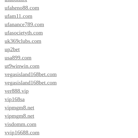
ufaheno88.com
ufam11.com
ufanance789.com
ufasocietyth.com
uk369clubs.com
up2bet
usa899.com
ut9winwin.com
vegasisland168bet.com
vegasisland168bet.com
ver888.vip
vip168sa
vipmgm8.net
vipmgm8.net
visdomm.com
vvip16688.com