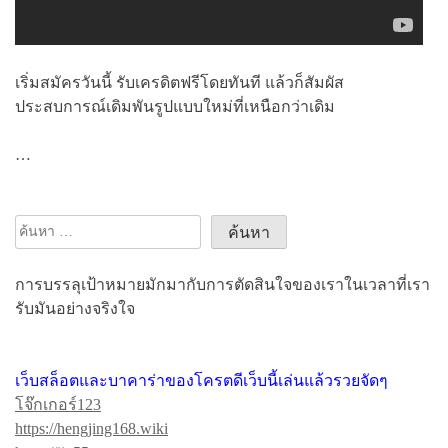
เริ่มสมัครวันนี้ รับเครดิตฟรีโดยทันที แล้วก็สัมผัส
ประสบการณ์เดิมพันรูปแบบใหม่ที่เหนือกว่าเดิม
…
ค้นหา
สำหรับ:
การบรรลุเป้าหมายมักมากับการตัดสินใจของเราในเวลาที่เรา
รับมันอย่างจริงใจ
เว็บสล็อตและบาคาร่าของโครตดีเว็บนี้เล่นแล้วรวยจัดๆ
โจ๊กเกอร์123
https://hengjing168.wiki