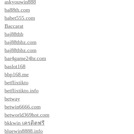
askyouwin888
ba88th.com
babet555.com
Baccarat
baj88thb
baj88thbz.com
baj88thbz.com
bar4game24hr.com
baslot168
bbp168.me
betflixtikto
betflixtikto.info
betway
betwin6666.com
betworld369hot.com
bkkwin เครดิตฟรี
bluewin8888.info