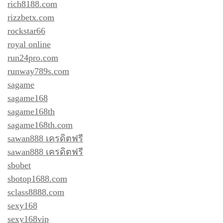
rich8188.com
rizzbetx.com
rockstar66
royal online
run24pro.com
runway789s.com
sagame
sagame168
sagame168th
sagame168th.com
sawan888 เครดิตฟรี
sawan888 เครดิตฟรี
sbobet
sbotop1688.com
sclass8888.com
sexy168
sexy168vip