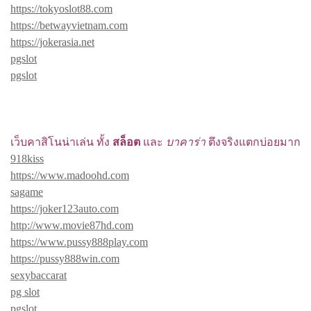
https://tokyoslot88.com
https://betwayvietnam.com
https://jokerasia.net
pgslot
pgslot
เว็บคาสิโนน่าเล่น ทั้ง
สล็อต
และ
บาคาร่า
ตึงจริงแตกบ่อยมาก
918kiss
https://www.madoohd.com
sagame
https://joker123auto.com
http://www.movie87hd.com
https://www.pussy888play.com
https://pussy888win.com
sexybaccarat
pg slot
pgslot