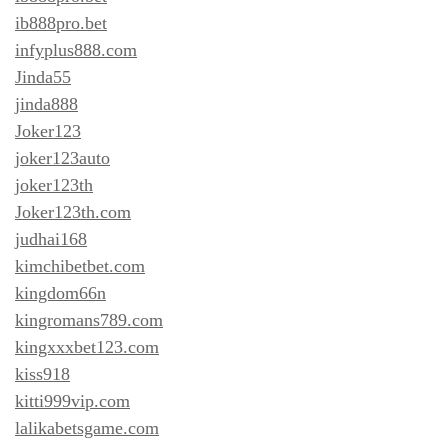
ib888pro.bet
infyplus888.com
Jinda55
jinda888
Joker123
joker123auto
joker123th
Joker123th.com
judhai168
kimchibetbet.com
kingdom66n
kingromans789.com
kingxxxbet123.com
kiss918
kitti999vip.com
lalikabetsgame.com