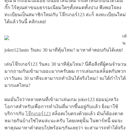
คุณ ฝากถอนไม่มีอย่างน้อย เล่นได้มากแค่ไหนก็ถอนได้ไม่มี
กั๊ก ไร้คุณค่าขนบธรรมเนียมใดๆทั้งหมดทั้งปวง พึงพอใจลง
ทะเบียนเป็นสมาชิกใหม่กับ โจ๊กเกอร์123 ล่ะก็ ลงทะเบียนใหม่
ได้แล้ววันนี้ คลิกเลย!
เล่
น
joker123auto วันละ 30 นาทีคุ้มไหม? มาหาคำตอบกันได้เลย!
เล่นโจ๊กเกอร์123 วันละ 30 นาทีคุ้มไหม? นี่คือสิ่งที่ผู้คนจำนวน
มากถามกันเข้ามาเยอะมากครับผม การเล่นเกมสล็อตกับพวก
เราวันละ 30 นาทีจะสามารถทำเงินได้จริงไหม? จะได้กำไรได้
มากแค่ไหน?
ผมมั่นใจว่าหลายคนที่เข้ามาเล่นเกม joker123 ย่อมมุ่งหวัง
โอกาสสำหรับเพื่อการทำเงินที่มากขึ้นอยู่กับแล้ว ยิ่งมาใช้
บริการกับ
โจ๊กเกอร์123
สล็อตเว็บตรงด้วยแล้ว มันก็ต้องคาด
หมายกันบ้างใช่ไหมล่ะนะครับ โดยเหตุนั้น ในพาร์ทนี้ ผมจะ
พาคุณมาหาคำตอบไปพร้อมๆกันเลยว่า จะสามารถทำได้จริง