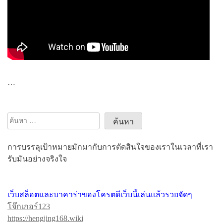
…
ค้นหา
สำหรับ:
การบรรลุเป้าหมายมักมากับการตัดสินใจของเราในเวลาที่เรา
รับมันอย่างจริงใจ
เว็บสล็อตและบาคาร่าของโครตดีเว็บนี้เล่นแล้วรวยจัดๆ
โจ๊กเกอร์123
https://hengjing168.wiki