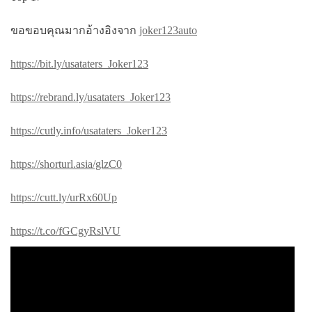
ขอขอบคุณมากอ้างอิงจาก
joker123auto
https://bit.ly/usataters_Joker123
https://rebrand.ly/usataters_Joker123
https://cutly.info/usataters_Joker123
https://shorturl.asia/glzC0
https://cutt.ly/urRx60Up
https://t.co/fGCgyRslVU