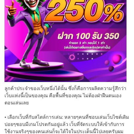
ลูกค้าประจำของเว็บหนึ่งได้นั้น ซึ่งก็คือการผลิตความรู้สึกว่า
เว็บแห่งนี้เป็นของคุณ คือพื้นที่ของคุณ ไม่ต้องฝ่าฝืนตนเอง
ตอนเล่นเลย
• เลือกเว็บที่กับสไตล์การเล่น: หลายๆคนที่ชอบเล่นเว็บไซต์เดิม
บ่อยๆชอบมีเกมโปรดกันอยู่แล้ว เว็บที่จัดระบบให้เข้ากับการ
ใช้งานจริงๆของคนเล่นก็จะได้ใจในประเด็นนี้ไปเลยครับผม