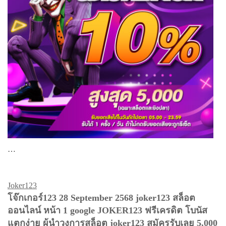
…
Joker123
โจ๊กเกอร์123 28 September 2568 joker123 สล็อต
ออนไลน์ หน้า 1 google JOKER123 ฟรีเครดิต โบนัส
แตกง่าย ผู้นำวงการสล็อต joker123 สมัครรับเลย 5,000