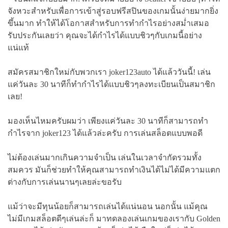
จังหวะสำหรับเพื่อการเข้าสู่รอบฟรีสปินของเกมนั้นง่ายมากยิ่ง
ขึ้นมาก ทำให้ได้โอกาสสำหรับการทำกำไรอย่างสม่ำเสมอ
รับประกันเลยว่า คุณจะได้กำไรได้แบบชิวๆกับเกมนี้อย่าง
แน่แท้
สมัครสมาชิกใหม่กับพวกเรา joker123auto ได้แล้ววันนี้! เล่น
แค่วันละ 30 นาทีก็ทำกำไรได้แบบชิวๆลงทะเบียนเป็นสมาชิก
เลย!
มองเห็นไหมครับผมว่า เพียงแค่วันละ 30 นาทีก็สามารถทำ
กำไรจาก joker123 ได้แล้วล่ะครับ การเล่นสล็อตแบบพอดี
ไม่ต้องเล่นมากเกินความจำเป็น เล่นในเวลาจำกัดรวมทั้ง
สมควร มันก็ช่วยทำให้คุณสามารถทำเงินได้ไม่ได้มีความแตก
ต่างกับการเล่นนานๆเลยล่ะขอรับ
แม้ว่าจะมีทุนน้อยก็สามารถเล่นได้แน่นอน นอกนั้น แม้คุณ
ไม่มีเกมสล็อตดีๆเล่นล่ะก็ มาทดลองเล่นเกมของเรากับ Golden