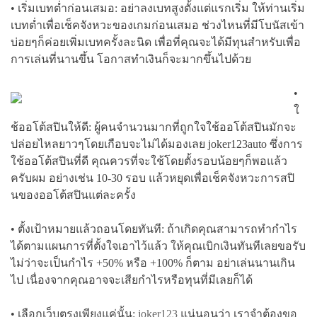
• เริ่มเบทต่ำก่อนเสมอ: อย่าลงเบทสูงตั้งแต่แรกเริ่ม ให้ท่านเริ่ม
เบทต่ำเพื่อเช็คจังหวะของเกมก่อนเสมอ ช่วงไหนที่มีโบนัสเข้า
บ่อยๆก็ค่อยเพิ่มเบทครั้งละนิด เพื่อที่คุณจะได้มีทุนสำหรับเพื่อ
การเล่นที่นานขึ้น โอกาสทำเงินก็จะมากขึ้นไปด้วย
•
ใ
ช้ออโต้สปินให้ดี: ผู้คนจำนวนมากที่ถูกใจใช้ออโต้สปินมักจะ
ปล่อยไหลยาวๆโดยเกือบจะไม่ได้มองเลย joker123auto ซึ่งการ
ใช้ออโต้สปินที่ดี คุณควรที่จะใช้โดยตั้งรอบน้อยๆก็พอแล้ว
ครับผม อย่างเช่น 10-30 รอบ แล้วหยุดเพื่อเช็คจังหวะการสปิ
นของออโต้สปินแต่ละครั้ง
• ตั้งเป้าหมายแล้วถอนโดยทันที: ถ้าเกิดคุณสามารถทำกำไร
ได้ตามแผนการที่ตั้งใจเอาไว้แล้ว ให้คุณเบิกเงินทันทีเลยขอรับ
ไม่ว่าจะเป็นกำไร +50% หรือ +100% ก็ตาม อย่าเล่นนานเกิน
ไป เนื่องจากคุณอาจจะเสียกำไรหรือทุนที่มีเลยก็ได้
• เลือกเว็บตรงเพียงแค่นั้น:
joker123
แน่นอนว่า เราจำต้องขอ