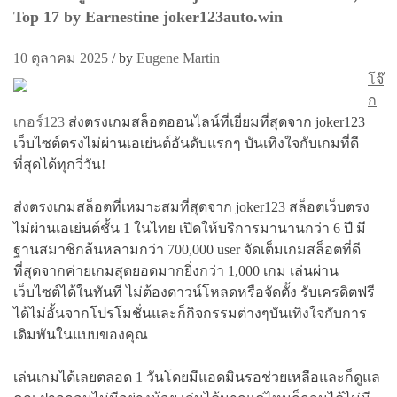
Top 17 by Earnestine joker123auto.win
10 ตุลาคม 2025
/
by
Eugene Martin
โจ๊
ก
เกอร์123
ส่งตรงเกมสล็อตออนไลน์ที่เยี่ยมที่สุดจาก joker123
เว็บไซต์ตรงไม่ผ่านเอเย่นต์อันดับแรกๆ บันเทิงใจกับเกมที่ดี
ที่สุดได้ทุกวี่วัน!
ส่งตรงเกมสล็อตที่เหมาะสมที่สุดจาก joker123 สล็อตเว็บตรง
ไม่ผ่านเอเย่นต์ชั้น 1 ในไทย เปิดให้บริการมานานกว่า 6 ปี มี
ฐานสมาชิกล้นหลามกว่า 700,000 user จัดเต็มเกมสล็อตที่ดี
ที่สุดจากค่ายเกมสุดยอดมากยิ่งกว่า 1,000 เกม เล่นผ่าน
เว็บไซต์ได้ในทันที ไม่ต้องดาวน์โหลดหรือจัดตั้ง รับเครดิตฟรี
ได้ไม่อั้นจากโปรโมชั่นและก็กิจกรรมต่างๆบันเทิงใจกับการ
เดิมพันในแบบของคุณ
เล่นเกมได้เลยตลอด 1 วันโดยมีแอดมินรอช่วยเหลือและก็ดูแล