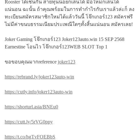
Rooster ได้เช่นกัน สายทุนน้อยก็เล่นได้ มือใหม่ก็เล่นได้
แน่นอน ฉะนั้น ถ้าคุณพร้อมในการทำกำไรกับเราแล้วล่ะก็ ลง
ทะเบียนสมัครสมาชิกใหม่ได้แล้ววันนี้ โจ๊กเกอร์123 สมัครฟรี
ไม่มีค่าขนบธรรมเนียมประเพณีใดๆทั้งสิ้นแน่นอน สมัครเลย!
Joker Gaming โจ๊กเกอร์123 Joker123auto.win 15 SEP 2568
Earnestine โอนไว โจ๊กเกอร์123WEB SLOT Top 1
ขอขอบคุณมากreference
joker123
https://rebrand.ly/joker123auto-win
https://cutly.info/joker123auto-win
https://shorturl.asia/BNEu0
https://cutt.ly/5rVG0ppy
https://t.co/hgTvFOEBbS