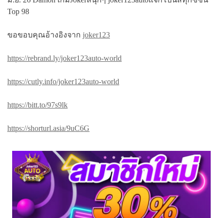
Top 98
ขอขอบคุณอ้างอิงจาก
joker123
https://rebrand.ly/joker123auto-world
https://cutly.info/joker123auto-world
https://bitt.to/97s9lk
https://shorturl.asia/9uC6G