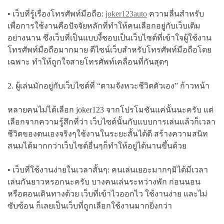
• เว็บที่รู้เรื่องโทรศัพท์มือถือ:
joker123auto
ความลื่นสำหรับ
เพื่อการใช้งานคือปัจจัยหลักที่ทำให้คนเลือกอยู่กับเว็บเดิม
อย่างนาน ซึ่งเว็บที่เป็นแบบงี้ชอบเป็นเว็บไซต์ที่เข้าใจผู้ใช้งาน
โทรศัพท์มือถือมากมาย ดีไซน์เว็บสำหรับโทรศัพท์มือถือโดย
เฉพาะ ทำให้ถูกใจสายโทรศัพท์เคลื่อนที่กันสุดๆ
2. ผู้เล่นมักอยู่กับเว็บไซต์ที่ “ตามจังหวะชีวิตตัวเอง” ก้าวหน้า
หลายคนไม่ได้เลือก joker123 จากโปรโมชันแค่นั้นนะครับ แต่
เลือกจากความรู้สึกที่ว่า เว็บไซต์นั้นกับแบบการเล่นแล้วก็เวลา
ชีวิตของตนเองจริงๆใช้งานในระยะสั้นได้ดี สร้างความสนิท
สนมได้มากกว่าเว็บไซต์อื่นๆก็ทำให้อยู่ได้นานขึ้นด้วย
• เว็บที่ใช้งานง่ายในเวลาสั้นๆ: คนเล่นเยอะมากๆมิได้มีเวลา
เล่นกันยาวหรอกนะครับ บางคนเล่นระหว่างพัก ก่อนนอน
หรือตอนเดินทางด้วย เว็บที่เข้าไวออกไว ใช้งานง่าย และไม่
ซับซ้อน ก็เลยเป็นเว็บที่ถูกเลือกใช้งานมากยิ่งกว่า