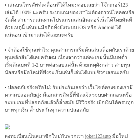
• เล่นบนโทรศัพท์เคลื่อนที่ได้ไหม: ตอบเลยว่า โจ๊กเกอร์123
เล่นได้ 100% นะครับ ระบบเกมของเราไม่ต้องดาวน์โหลดหรือ
จัดตั้ง สามารถเล่นผ่านโปรแกรมเล่นอินเตอร์เน็ตได้โดยทันที
ด้วยเหตุนี้ เล่นบนมือถือทั้งยังระบบ iOS หรือ Android ได้
แน่นอน เข้ามาเล่นได้เลยนะครับ
• จำต้องใช้ทุนเท่าไร: คุณสามารถเริ่มต้นเล่นสล็อตกับเราด้วย
ทุนหลักสิบได้เลยครับผม เนื่องจากว่าแต่ละเกมนั้นมีเบทต่ำ
เริ่มต้นเบทที่ 1-2 บาทต่อรอบแค่นั้น ด้วยเหตุดังกล่าว สายทุน
น้อยหรือมือใหม่ที่พึ่งจะเริ่มเล่นก็เล่นได้แบบชิวๆเลยนะครับ
• ปลอดภัยจริงหรือไม่: รับประกันเลยว่า เว็บไซต์ตรงของเรามี
ความปลอดภัยสูง มีเอกสารสิทธิ์ที่ชัดแจ้ง ระบบฝากถอนหรือ
ระบบเกมที่ปลอดภัยแล้วก็ล้ำสมัย มีรีวิวจริง เบิกเงินได้ครบทุก
บาททุกเงิน ค้ำประกันทุกความปลอดภัย
ลงทะเบียนเป็นสมาชิกใหม่กับพวกเรา
joker123auto
มือใหม่