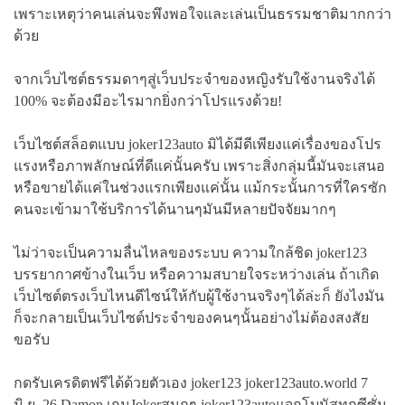
เพราะเหตุว่าคนเล่นจะพึงพอใจและเล่นเป็นธรรมชาติมากกว่า
ด้วย
จากเว็บไซต์ธรรมดาๆสู่เว็บประจำของหญิงรับใช้งานจริงได้
100% จะต้องมีอะไรมากยิ่งกว่าโปรแรงด้วย!
เว็บไซต์สล็อตแบบ joker123auto มิได้มีดีเพียงแค่เรื่องของโปร
แรงหรือภาพลักษณ์ที่ดีแค่นั้นครับ เพราะสิ่งกลุ่มนี้มันจะเสนอ
หรือขายได้แค่ในช่วงแรกเพียงแค่นั้น แม้กระนั้นการที่ใครซัก
คนจะเข้ามาใช้บริการได้นานๆมันมีหลายปัจจัยมากๆ
ไม่ว่าจะเป็นความลื่นไหลของระบบ ความใกล้ชิด joker123
บรรยากาศข้างในเว็บ หรือความสบายใจระหว่างเล่น ถ้าเกิด
เว็บไซต์ตรงเว็บไหนดีไซน์ให้กับผู้ใช้งานจริงๆได้ล่ะก็ ยังไงมัน
ก็จะกลายเป็นเว็บไซต์ประจำของคนๆนั้นอย่างไม่ต้องสงสัย
ขอรับ
กดรับเครดิตฟรีได้ด้วยตัวเอง joker123 joker123auto.world 7
มิ.ย. 26 Damon เกมJokerสนุกๆ joker123autoแจกโบนัสทุกซีซั่น