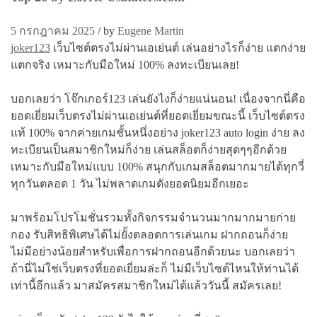
5 กรกฎาคม 2025
/
by
Eugene Martin
joker123
เว็บไซต์ตรงไม่ผ่านเอเย่นต์ เล่นอย่างไรก็ง่าย แตกง่าย
แตกจริง เหมาะกับมือใหม่ 100% ลงทะเบียนเลย!
บอกเลยว่า โจ๊กเกอร์123 เล่นยังไงก็ง่ายแน่นอน! เนื่องจากนี่คือ
ยอดเยี่ยมเว็บตรงไม่ผ่านเอเย่นต์ที่ยอดเยี่ยมขณะนี้ เว็บไซต์ตรง
แท้ 100% จากค่ายเกมชั้นหนึ่งอย่าง joker123 auto login ง่าย ลง
ทะเบียนเป็นสมาชิกใหม่ก็ง่าย เล่นสล็อตก็ง่ายสุดๆๆอีกด้วย
เหมาะกับมือใหม่แบบ 100% สนุกกับเกมสล็อตมากมายได้ทุกวี่
ทุกวันตลอด 1 วัน ไม่พลาดเกมดังยอดนิยมอีกเยอะ
มาพร้อมโปรโมชั่นรวมทั้งกิจกรรมจำนวนมากมากมายก่าย
กอง รับสิทธิพิเศษได้ไม่ยั้งตลอดการเล่นเกม ฝากถอนก็ง่าย
ไม่มีอย่างน้อยสำหรับเพื่อการฝากถอนอีกด้วยนะ บอกเลยว่า
ถ้านี่ไม่ใช่เว็บตรงที่ยอดเยี่ยมล่ะก็ ไม่มีเว็บไซต์ไหนให้ท่านได้
เท่านี้อีกแล้ว มาสมัครสมาชิกใหม่ได้แล้ววันนี้ สมัครเลย!