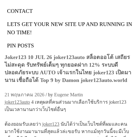
CONTACT
ป้ายกำกับ:
joker123auto
LETS GET YOUR NEW SITE UP AND RUNNING IN
NO TIME!
PIN POSTS
Joker123
Joker123 10 JUL 26 joker123auto สล็อตออโต้ เสถียร
ไม่สะดุด รับทรัพย์เต็มๆ ทุกยอดฝาก 12% ระบบดี
ปลอดภัยระบบ AUTO เจ้าแรกในไทย joker123 เปิดมา
นาน เชื่อถือได้ Top 9 by Damon joker123auto.world
21 พฤษภาคม 2026
/
by
Eugene Martin
joker123auto
4 เหตุผลที่คนส่วนมากเลือกใช้บริการ joker123
เป็นเวลานานกว่าเว็บไซต์อื่นๆ
ต้องยอมรับเลยว่า
joker123
นับได้ว่าเป็นเว็บไซต์ที่ผมและคน
มากใช้งานมานานที่สุดแล้วล่ะขอรับ หากแม้ทุกวันนี้จะมีเว็บ