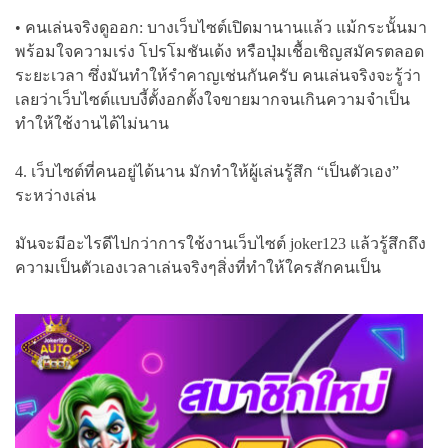
• คนเล่นจริงดูออก: บางเว็บไซต์เปิดมานานแล้ว แม้กระนั้นมา
พร้อมใจความเร่ง โปรโมชันเด้ง หรือปุ่มเชื้อเชิญสมัครตลอด
ระยะเวลา ซึ่งมันทำให้รำคาญเช่นกันครับ คนเล่นจริงจะรู้ว่า
เลยว่าเว็บไซต์แบบงี้ตั้งอกตั้งใจขายมากจนเกินความจำเป็น
ทำให้ใช้งานได้ไม่นาน
4. เว็บไซต์ที่คนอยู่ได้นาน มักทำให้ผู้เล่นรู้สึก “เป็นตัวเอง”
ระหว่างเล่น
มันจะมีอะไรดีไปกว่าการใช้งานเว็บไซต์ joker123 แล้วรู้สึกถึง
ความเป็นตัวเองเวลาเล่นจริงๆสิ่งที่ทำให้ใครสักคนเป็น