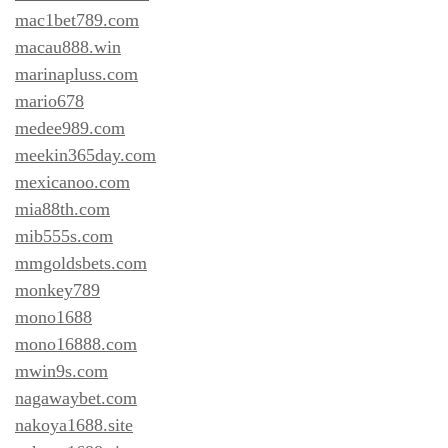
mac1bet789.com
macau888.win
marinapluss.com
mario678
medee989.com
meekin365day.com
mexicanoo.com
mia88th.com
mib555s.com
mmgoldsbets.com
monkey789
mono1688
mono16888.com
mwin9s.com
nagawaybet.com
nakoya1688.site