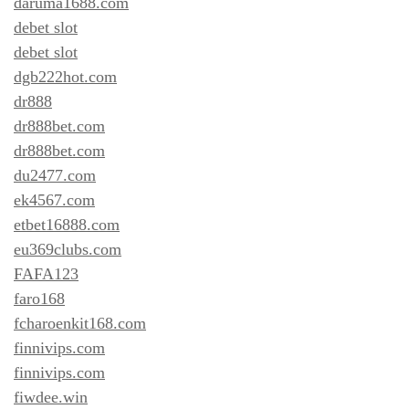
daruma1688.com
debet slot
debet slot
dgb222hot.com
dr888
dr888bet.com
dr888bet.com
du2477.com
ek4567.com
etbet16888.com
eu369clubs.com
FAFA123
faro168
fcharoenkit168.com
finnivips.com
finnivips.com
fiwdee.win