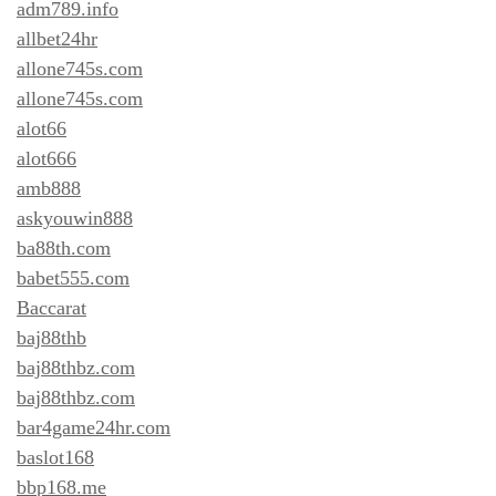
adm789.info
allbet24hr
allone745s.com
allone745s.com
alot66
alot666
amb888
askyouwin888
ba88th.com
babet555.com
Baccarat
baj88thb
baj88thbz.com
baj88thbz.com
bar4game24hr.com
baslot168
bbp168.me