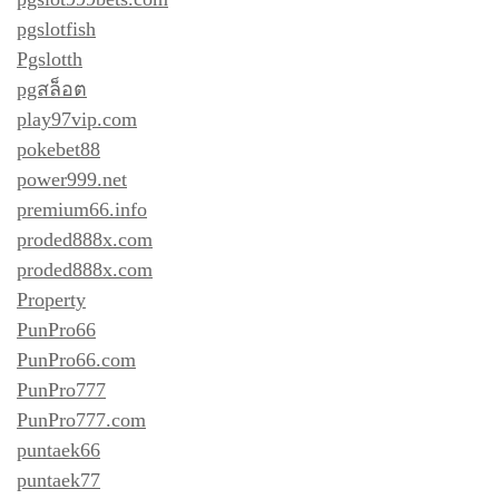
pgslotfish
Pgslotth
pgสล็อต
play97vip.com
pokebet88
power999.net
premium66.info
proded888x.com
proded888x.com
Property
PunPro66
PunPro66.com
PunPro777
PunPro777.com
puntaek66
puntaek77