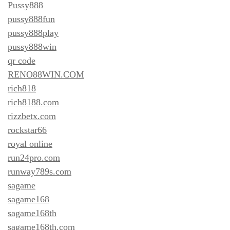
Pussy888
pussy888fun
pussy888play
pussy888win
qr code
RENO88WIN.COM
rich818
rich8188.com
rizzbetx.com
rockstar66
royal online
run24pro.com
runway789s.com
sagame
sagame168
sagame168th
sagame168th.com