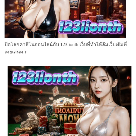
ปิดโลกคาสิโนออนไลน์กับ 123lionth เว็บที่ทำให้ลืมเว็บเดิมที่
เคยเล่นมา