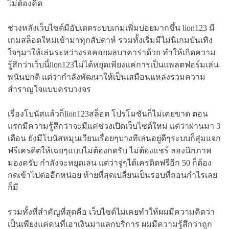
ไม่ต้องคิด
ช่วงหลังเว็บไซต์มีอัปเดตระบบเกมเพิ่มบ่อยมากขึ้น lion123 มี
เกมสล็อตใหม่เข้ามาทุกสัปดาห์ รวมทั้งเริ่มมีไม่นิเกมบันเทิง
ใจๆมาให้เล่นระหว่างรอคอยผลบาคาร่าด้วย ทำให้เกิดความ
รู้สึกว่าเว็บนี้lion123ไม่ได้หยุดเพียงแค่การเป็นแพลตฟอร์มเล่น
พนันปกติ แต่ว่ากำลังพัฒนาให้เป็นเสมือนแหล่งรวมความ
สำราญใจแบบครบวงจร
เรื่องโบนัสแล้วก็lion123สล็อต โปรโมชันก็ไม่เคยขาด ตอน
แรกมีความรู้สึกว่าจะมีแค่ช่วงเปิดเว็บไซต์ใหม่ แต่ว่าผ่านมา 3
เดือน ยังมีโบนัสหมุนเวียนเรื่อยๆบางทีเล่นอยู่ดีๆระบบก็สุ่มแจก
ฟรีเครดิตให้เฉยๆแบบไม่ต้องกดรับ ไม่ต้องแชร์ ลองนึกภาพ
มองครับ กำลังจะหยุดเล่น แต่ว่าจู่ๆได้เครดิตฟรีอีก 50 ก็ต้อง
กดเข้าไปต่ออีกหน่อย ท้ายที่สุดเปลี่ยนเป็นรอบที่ถอนกำไรเลย
ก็มี
รวมทั้งที่สำคัญที่สุดคือ เว็บไซต์ไม่เคยทำให้ผมมีความคิดว่า
เป็นเพียงแค่คนที่เอาเงินมาแลกบริการ ผมมีความรู้สึกว่าถูก