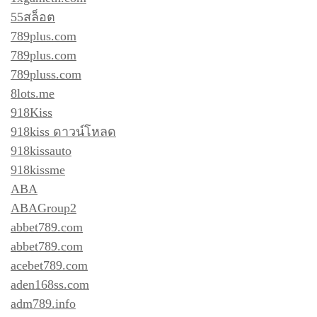
55สล็อต
789plus.com
789plus.com
789pluss.com
8lots.me
918Kiss
918kiss ดาวน์โหลด
918kissauto
918kissme
ABA
ABAGroup2
abbet789.com
abbet789.com
acebet789.com
aden168ss.com
adm789.info