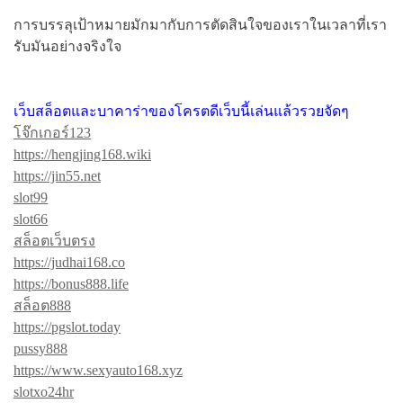
สำหรับ:
การบรรลุเป้าหมายมักมากับการตัดสินใจของเราในเวลาที่เรา
รับมันอย่างจริงใจ
เว็บสล็อตและบาคาร่าของโครตดีเว็บนี้เล่นแล้วรวยจัดๆ
โจ๊กเกอร์123
https://hengjing168.wiki
https://jin55.net
slot99
slot66
สล็อตเว็บตรง
https://judhai168.co
https://bonus888.life
สล็อต888
https://pgslot.today
pussy888
https://www.sexyauto168.xyz
slotxo24hr