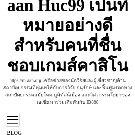
aan Huc99 เป็นที่
หมายอย่างดี
สำหรับคนที่ชื่น
ชอบเกมส์คาสิโน
https://m-aan.org เครือข่ายของนักวิจัยและผู้เชี่ยวชาญด้าน
สถาปัตยกรรมที่ทุ่มเทให้กับการวิจัย อนุรักษ์ และฟื้นฟูมรดกทาง
สถาปัตยกรรมสมัยใหม่ ภูมิทัศน์เมือง และวิศวกรรมโยธาของ
เอเชีย มาร่วมเดิมพันกับ IB888
BLOG