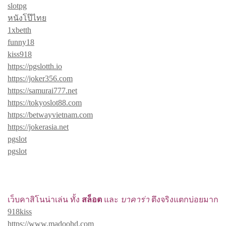
slotpg
หนังโป๊ไทย
1xbetth
funny18
kiss918
https://pgslotth.io
https://joker356.com
https://samurai777.net
https://tokyoslot88.com
https://betwayvietnam.com
https://jokerasia.net
pgslot
pgslot
เว็บคาสิโนน่าเล่น ทั้ง
สล็อต
และ
บาคาร่า
ตึงจริงแตกบ่อยมาก
918kiss
https://www.madoohd.com