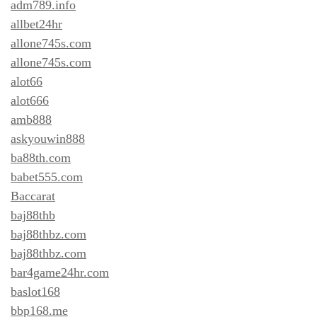
adm789.info
allbet24hr
allone745s.com
allone745s.com
alot66
alot666
amb888
askyouwin888
ba88th.com
babet555.com
Baccarat
baj88thb
baj88thbz.com
baj88thbz.com
bar4game24hr.com
baslot168
bbp168.me