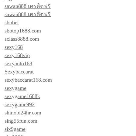
sawan888 เครดิตฟรี
sawan888 เครดิตฟรี
sbobet
sbotop1688.com
sclass8888.com
sexy168
sexy168vip
sexyauto168
Sexybaccarat
sexybaccarat168.com
sexygame
sexygame1688k
sexygame992
shinobi24hr.com
sing55fun.com
six9game