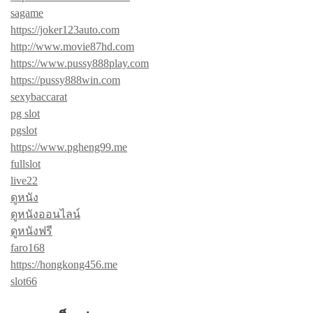
sagame
https://joker123auto.com
http://www.movie87hd.com
https://www.pussy888play.com
https://pussy888win.com
sexybaccarat
pg slot
pgslot
https://www.pgheng99.me
fullslot
live22
ดูหนัง
ดูหนังออนไลน์
ดูหนังฟรี
faro168
https://hongkong456.me
slot66