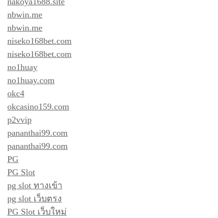
nakoya1688.site
nbwin.me
nbwin.me
niseko168bet.com
niseko168bet.com
no1huay
no1huay.com
okc4
okcasino159.com
p2vvip
pananthai99.com
pananthai99.com
PG
PG Slot
pg slot ทางเข้า
pg slot เว็บตรง
PG Slot เว็บใหม่