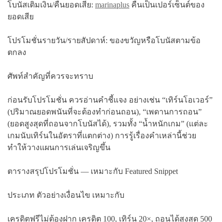
โบนัสเติมเงิน/คืนยอดเสีย:
marinaplus
คืนเป็นเปอร์เซ็นต์ของ
ยอดเสีย
โปรโมชั่นรายวัน/รายสัปดาห์: ของขวัญหรือโบนัสตามข้อ
ตกลง
ศัพท์สำคัญที่ควรจะทราบ
ก่อนรับโปรโมชั่น ควรอ่านคำชี้แจง อย่างเช่น “เทิร์นโอเวอร์”
(ปริมาณยอดพนันที่จะต้องทำก่อนถอน), “เพดานการถอน”
(ยอดสูงสุดที่ถอนจากโบนัสได้), รวมทั้ง “น้ำหนักเกม” (แต่ละ
เกมนับเทิร์นในอัตราที่แตกต่าง) การรู้เรื่องคำเหล่านี้ช่วย
ทำให้วางแผนการเล่นเจริญขึ้น
ตารางสรุปโปรโมชั่น — เหมาะกับ Featured Snippet
ประเภท ตัวอย่างเงื่อนไข เหมาะกับ
เครดิตฟรีไม่ต้องฝาก เครดิต 100, เทิร์น 20×, ถอนได้สูงสุด 500