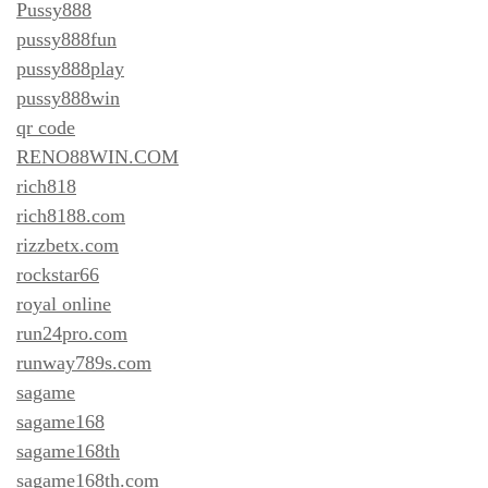
Pussy888
pussy888fun
pussy888play
pussy888win
qr code
RENO88WIN.COM
rich818
rich8188.com
rizzbetx.com
rockstar66
royal online
run24pro.com
runway789s.com
sagame
sagame168
sagame168th
sagame168th.com