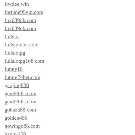
fiwdee.win
fortune99vip.com
fox689ok.com
fox689ok.com
fullslot
fullsloteiei.com
fullslotpg
fullslotpg168.com
funny18
future24bet.com
gaojing888
gem99ths.com
gem99ths.com
gobaza88.com
golden456
gowingo88.com
happy168