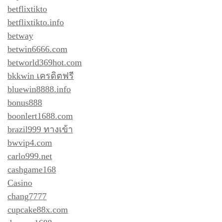
betflixtikto
betflixtikto.info
betway
betwin6666.com
betworld369hot.com
bkkwin เครดิตฟรี
bluewin8888.info
bonus888
boonlert1688.com
brazil999 ทางเข้า
bwvip4.com
carlo999.net
cashgame168
Casino
chang7777
cupcake88x.com