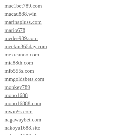
mac1bet789.com
macau888.win
marinapluss.com
mario678
medee989.com
meekin365day.com
mexicanoo.com
mia88th.com
mib555s.com
mmgoldsbets.com
monkey789
mono1688
mono16888.com
mwin9s.com
nagawaybet.com
nakoya1688.site