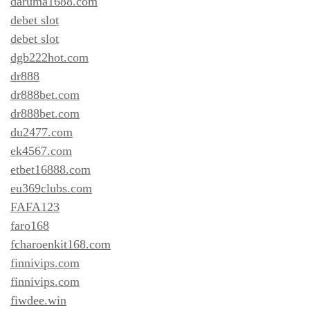
daruma1688.com
debet slot
debet slot
dgb222hot.com
dr888
dr888bet.com
dr888bet.com
du2477.com
ek4567.com
etbet16888.com
eu369clubs.com
FAFA123
faro168
fcharoenkit168.com
finnivips.com
finnivips.com
fiwdee.win