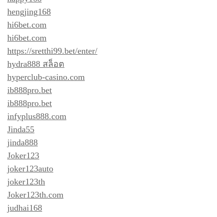
hengjing168
hi6bet.com
hi6bet.com
https://sretthi99.bet/enter/
hydra888 สล็อต
hyperclub-casino.com
ib888pro.bet
ib888pro.bet
infyplus888.com
Jinda55
jinda888
Joker123
joker123auto
joker123th
Joker123th.com
judhai168