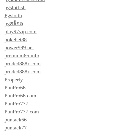
pgslotfish
Pgslotth
pgสล็อต
play97vip.com
pokebet88
power999.net
premium66.info
proded888x.com
proded888x.com
Property
PunPro66
PunPro66.com
PunPro777
PunPro777.com
puntaek66
puntaek77