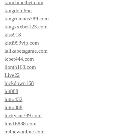
kimchibetbet.com
kingdom66n
kingromans789.com
kingxxxbet123.com
kiss918
kitti999vip.com
lalikabetsgame.com
lcbet444.com
lionth168.com
Live22
lockdown168
lot888
lotto432
lotto888
luckycat789.com
luis16888.com
m4newonline.com