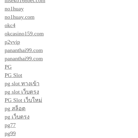
niseko168bet.com
no1huay
no1huay.com
okc4
okcasino159.com
p2vvip
pananthai99.com
pananthai99.com
PG
PG Slot
pg slot ทางเข้า
pg slot เว็บตรง
PG Slot เว็บใหม่
pg สล็อต
pg เว็บตรง
pg77
pg99