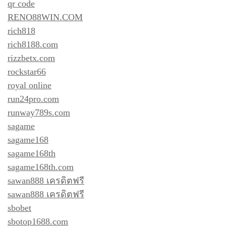
qr code
RENO88WIN.COM
rich818
rich8188.com
rizzbetx.com
rockstar66
royal online
run24pro.com
runway789s.com
sagame
sagame168
sagame168th
sagame168th.com
sawan888 เครดิตฟรี
sawan888 เครดิตฟรี
sbobet
sbotop1688.com