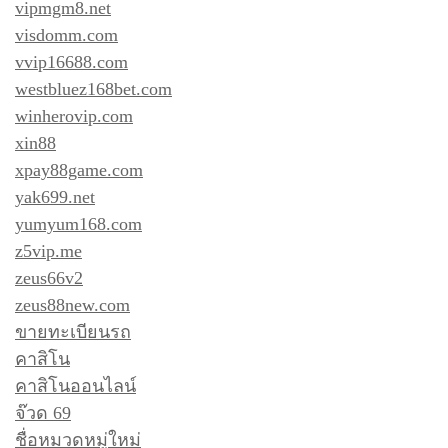
vipmgm8.net
visdomm.com
vvip16688.com
westbluez168bet.com
winherovip.com
xin88
xpay88game.com
yak699.net
yumyum168.com
z5vip.me
zeus66v2
zeus88new.com
ขายทะเบียนรถ
คาสิโน
คาสิโนออนไลน์
จ๊วด 69
ชื่อหมวดหมู่ใหม่