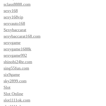
sclass8888.com
sexy168
sexy168vip
sexyauto168
Sexybaccarat
sexybaccarat168.com
sexygame
sexygame1688k
sexygame992
shinobi24hr.com
sing55fun.com
six9game
sky2899.com
Slot
Slot Online
slot1111ok.com