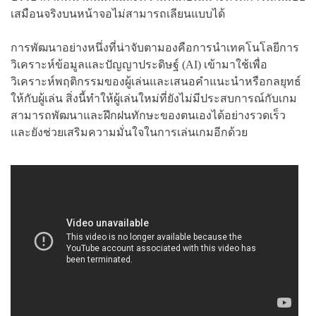
เสมือนจริงบนหน้าจอไม่สามารถเลียนแบบได้
การพัฒนาอย่างหนึ่งที่น่าจับตามองคือการนำเทคโนโลยีการ
วิเคราะห์ข้อมูลและปัญญาประดิษฐ์ (AI) เข้ามาใช้เพื่อ
วิเคราะห์พฤติกรรมของผู้เล่นและเสนอคำแนะนำหรือกลยุทธ์
ให้กับผู้เล่น สิ่งนี้ทำให้ผู้เล่นใหม่ที่ยังไม่มีประสบการณ์กับเกม
สามารถพัฒนาและฝึกฝนทักษะของตนเองได้อย่างรวดเร็ว
และยังช่วยเสริมความมั่นใจในการเล่นเกมอีกด้วย