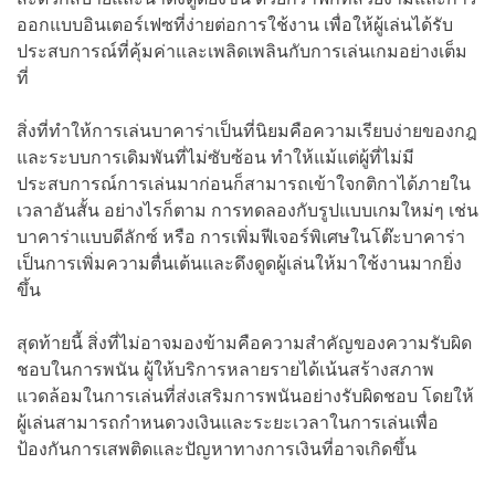
ออกแบบอินเตอร์เฟซที่ง่ายต่อการใช้งาน เพื่อให้ผู้เล่นได้รับ
ประสบการณ์ที่คุ้มค่าและเพลิดเพลินกับการเล่นเกมอย่างเต็ม
ที่
สิ่งที่ทำให้การเล่นบาคาร่าเป็นที่นิยมคือความเรียบง่ายของกฎ
และระบบการเดิมพันที่ไม่ซับซ้อน ทำให้แม้แต่ผู้ที่ไม่มี
ประสบการณ์การเล่นมาก่อนก็สามารถเข้าใจกติกาได้ภายใน
เวลาอันสั้น อย่างไรก็ตาม การทดลองกับรูปแบบเกมใหม่ๆ เช่น
บาคาร่าแบบดีลักซ์ หรือ การเพิ่มฟีเจอร์พิเศษในโต๊ะบาคาร่า
เป็นการเพิ่มความตื่นเต้นและดึงดูดผู้เล่นให้มาใช้งานมากยิ่ง
ขึ้น
สุดท้ายนี้ สิ่งที่ไม่อาจมองข้ามคือความสำคัญของความรับผิด
ชอบในการพนัน ผู้ให้บริการหลายรายได้เน้นสร้างสภาพ
แวดล้อมในการเล่นที่ส่งเสริมการพนันอย่างรับผิดชอบ โดยให้
ผู้เล่นสามารถกำหนดวงเงินและระยะเวลาในการเล่นเพื่อ
ป้องกันการเสพติดและปัญหาทางการเงินที่อาจเกิดขึ้น