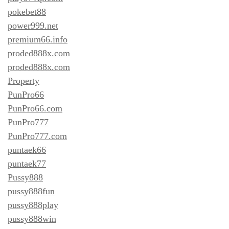
pokebet88
power999.net
premium66.info
proded888x.com
proded888x.com
Property
PunPro66
PunPro66.com
PunPro777
PunPro777.com
puntaek66
puntaek77
Pussy888
pussy888fun
pussy888play
pussy888win