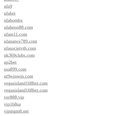
ufa9
ufabet
ufabombx
ufaheno88.com
ufam11.com
ufanance789.com
ufasocietyth.com
uk369clubs.com
up2bet
usa899.com
ut9winwin.com
vegasisland168bet.com
vegasisland168bet.com
ver888.vip
vip168sa
vipmgm8.net