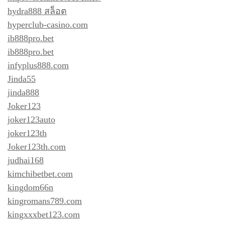
hydra888 สล็อต
hyperclub-casino.com
ib888pro.bet
ib888pro.bet
infyplus888.com
Jinda55
jinda888
Joker123
joker123auto
joker123th
Joker123th.com
judhai168
kimchibetbet.com
kingdom66n
kingromans789.com
kingxxxbet123.com