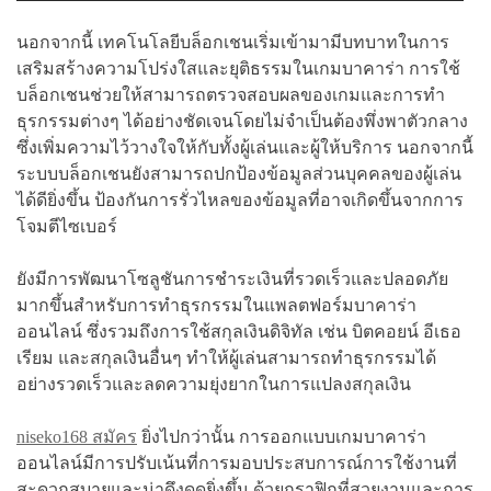
นอกจากนี้ เทคโนโลยีบล็อกเชนเริ่มเข้ามามีบทบาทในการ
เสริมสร้างความโปร่งใสและยุติธรรมในเกมบาคาร่า การใช้
บล็อกเชนช่วยให้สามารถตรวจสอบผลของเกมและการทำ
ธุรกรรมต่างๆ ได้อย่างชัดเจนโดยไม่จำเป็นต้องพึ่งพาตัวกลาง
ซึ่งเพิ่มความไว้วางใจให้กับทั้งผู้เล่นและผู้ให้บริการ นอกจากนี้
ระบบบล็อกเชนยังสามารถปกป้องข้อมูลส่วนบุคคลของผู้เล่น
ได้ดียิ่งขึ้น ป้องกันการรั่วไหลของข้อมูลที่อาจเกิดขึ้นจากการ
โจมตีไซเบอร์
ยังมีการพัฒนาโซลูชันการชำระเงินที่รวดเร็วและปลอดภัย
มากขึ้นสำหรับการทำธุรกรรมในแพลตฟอร์มบาคาร่า
ออนไลน์ ซึ่งรวมถึงการใช้สกุลเงินดิจิทัล เช่น บิตคอยน์ อีเธอ
เรียม และสกุลเงินอื่นๆ ทำให้ผู้เล่นสามารถทำธุรกรรมได้
อย่างรวดเร็วและลดความยุ่งยากในการแปลงสกุลเงิน
niseko168 สมัคร
ยิ่งไปกว่านั้น การออกแบบเกมบาคาร่า
ออนไลน์มีการปรับเน้นที่การมอบประสบการณ์การใช้งานที่
สะดวกสบายและน่าดึงดูดยิ่งขึ้น ด้วยกราฟิกที่สวยงามและการ