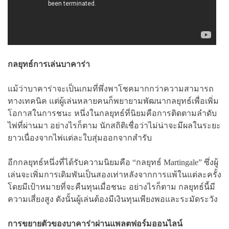
กลยุทธ์การเล่นบาคาร่า
แม้ว่าบาคาร่าจะเป็นเกมที่พึ่งพาโชคมากกว่าความสามารถ
ทางเทคนิค แต่ผู้เล่นหลายคนก็พยายามพัฒนากลยุทธ์เพื่อเพิ่ม
โอกาสในการชนะ หนึ่งในกลยุทธ์ที่นิยมคือการติดตามลำดับ
ไพ่ที่ผ่านมา อย่างไรก็ตาม นักสถิติเชื่อว่าไม่น่าจะมีผลในระยะ
ยาวเนื่องจากไพ่แต่ละใบสุ่มออกจากสำรับ
อีกกลยุทธ์หนึ่งที่ได้รับความนิยมคือ “กลยุทธ์ Martingale” ซึ่งผู้
เล่นจะเพิ่มการเดิมพันเป็นสองเท่าหลังจากการแพ้ในแต่ละครั้ง
โดยมีเป้าหมายที่จะคืนทุนเมื่อชนะ อย่างไรก็ตาม กลยุทธ์นี้มี
ความเสี่ยงสูง ดังนั้นผู้เล่นต้องมีเงินทุนเพียงพอและระมัดระวัง
การขยายตัวของบาคาร่าผ่านแพลตฟอร์มออนไลน์