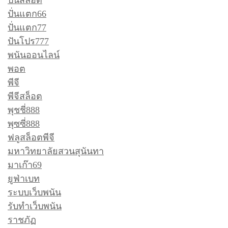
ปั่นแตก66
ปั่นแตก77
ปันโปร777
พนันออนไลน์
พอต
พีจี
พีจีสล็อต
พุชชี่888
พุซซี่888
ฟลูสล็อตพีจี
มหาวิทยาลัยสวนสุนันทา
มาเก๊า69
ยูฟ่าเบท
ระบบเว็บพนัน
รับทำเว็บพนัน
ราชภัฏ