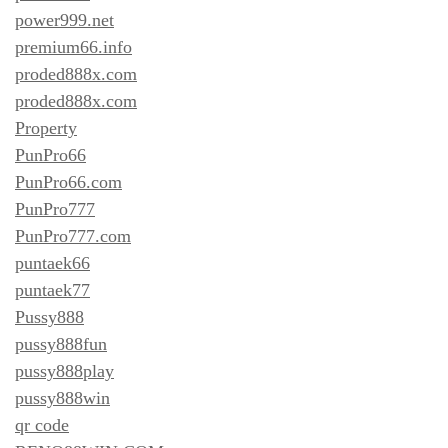
power999.net
premium66.info
proded888x.com
proded888x.com
Property
PunPro66
PunPro66.com
PunPro777
PunPro777.com
puntaek66
puntaek77
Pussy888
pussy888fun
pussy888play
pussy888win
qr code