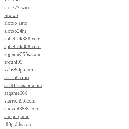
slot777.win
Slotxo
slotxo auto
slotxo24hr
spbetflik888.com
spbetflik888.com
sqgame555s.com
sretthi99
ss168vip.com
ssc168.com
ssc915casino.com
ssgame666
starrich99.com
sudyod888s.com
suppergame
t88golds.com