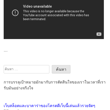
…
ค้นหา
สำหรับ:
การบรรลุเป้าหมายมักมากับการตัดสินใจของเราในเวลาที่เรา
รับมันอย่างจริงใจ
เว็บสล็อตและบาคาร่าของโครตดีเว็บนี้เล่นแล้วรวยจัดๆ