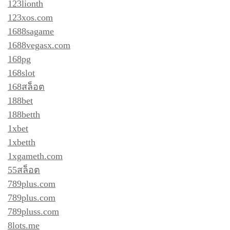
123lionth
123xos.com
1688sagame
1688vegasx.com
168pg
168slot
168สล็อต
188bet
188betth
1xbet
1xbetth
1xgameth.com
55สล็อต
789plus.com
789plus.com
789pluss.com
8lots.me