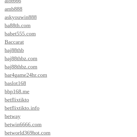
alot666
amb888
askyouwin888
ba88th.com
babet555.com
Baccarat
baj88thb
baj88thbz.com
baj88thbz.com
bar4game24hr.com
baslot168
bbp168.me
betflixtikto
betflixtikto.info
betway
betwin6666.com
betworld369hot.com