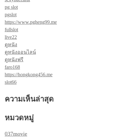
pg slot
pgslot
https://www.pgheng99.me
fullslot
live22
ดูหนัง
ดูหนังออนไลน์
ดูหนังฟรี
faro168
https://hongkong456.me
slot66
ความเห็นล่าสุด
หมวดหมู่
037movie