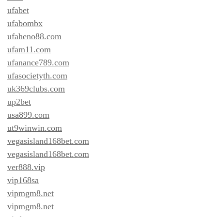
ufabet
ufabombx
ufaheno88.com
ufam11.com
ufanance789.com
ufasocietyth.com
uk369clubs.com
up2bet
usa899.com
ut9winwin.com
vegasisland168bet.com
vegasisland168bet.com
ver888.vip
vip168sa
vipmgm8.net
vipmgm8.net