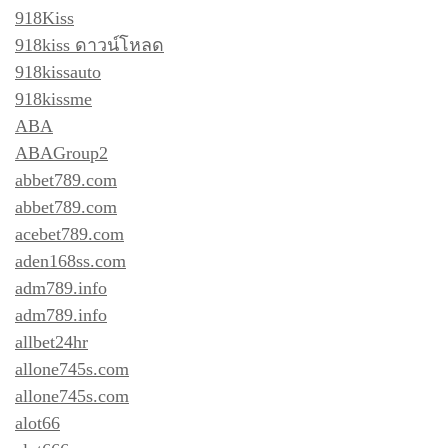
918Kiss
918kiss ดาวน์โหลด
918kissauto
918kissme
ABA
ABAGroup2
abbet789.com
abbet789.com
acebet789.com
aden168ss.com
adm789.info
adm789.info
allbet24hr
allone745s.com
allone745s.com
alot66