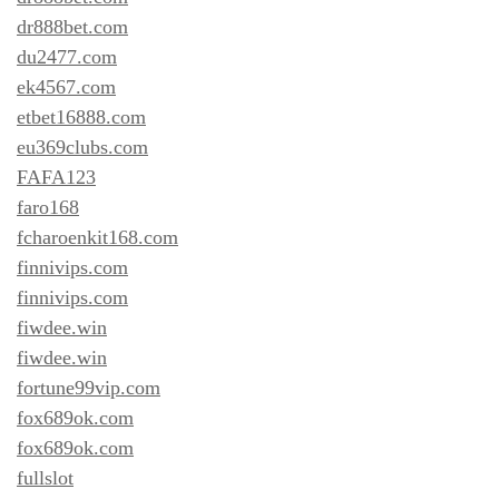
dr888bet.com
du2477.com
ek4567.com
etbet16888.com
eu369clubs.com
FAFA123
faro168
fcharoenkit168.com
finnivips.com
finnivips.com
fiwdee.win
fiwdee.win
fortune99vip.com
fox689ok.com
fox689ok.com
fullslot