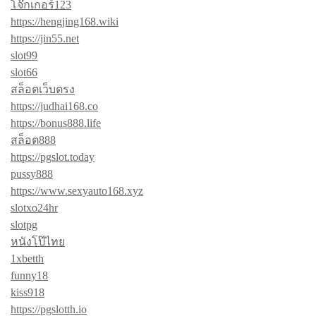
โจ๊กเกอร์123
https://hengjing168.wiki
https://jin55.net
slot99
slot66
สล็อตเว็บตรง
https://judhai168.co
https://bonus888.life
สล็อต888
https://pgslot.today
pussy888
https://www.sexyauto168.xyz
slotxo24hr
slotpg
หนังโป๊ไทย
1xbetth
funny18
kiss918
https://pgslotth.io