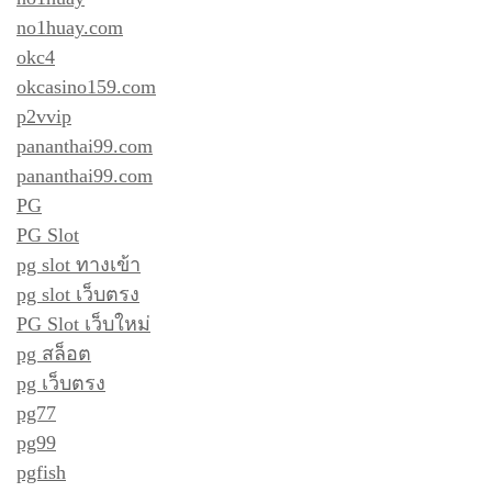
no1huay.com
okc4
okcasino159.com
p2vvip
pananthai99.com
pananthai99.com
PG
PG Slot
pg slot ทางเข้า
pg slot เว็บตรง
PG Slot เว็บใหม่
pg สล็อต
pg เว็บตรง
pg77
pg99
pgfish