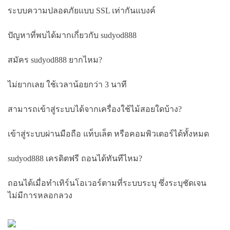
ระบบความปลอดภัยแบบ SSL เท่ากันแบงค์
ปัญหาที่พบได้มากเกี่ยวกับ sudyod888
สมัคร sudyod888 ยากไหม?
ไม่ยากเลย ใช้เวลาน้อยกว่า 3 นาที
สามารถเข้าสู่ระบบได้จากเครื่องใช้ไม้สอยใดบ้าง?
เข้าสู่ระบบผ่านมือถือ แท็บเล็ต หรือคอมพิวเตอร์ได้ทั้งหมด
sudyod888 เครดิตฟรี ถอนได้ทันทีไหม?
ถอนได้เมื่อทำเทิร์นโอเวอร์ตามที่ระบบระบุ ซึ่งระบุชัดเจน
ไม่มีการหลอกลวง