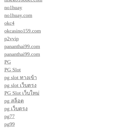
no1huay
no1huay.com
okc4
okcasino159.com
p2vvip
pananthai99.com
pananthai99.com
PG
PG Slot
pg slot ทางเข้า
pg slot เว็บตรง
PG Slot เว็บใหม่
pg สล็อต
pg เว็บตรง
pg77
pg99