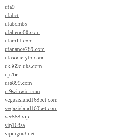
ufa9
ufabet
ufabombx
ufaheno88.com
ufam11.com
ufanance789.com
ufasocietyth.com
uk369clubs.com
up2bet
usa899.com
ut9winwin.com
vegasisland168bet.com
vegasisland168bet.com
ver888.vip
vip168sa
vipmgm8.net