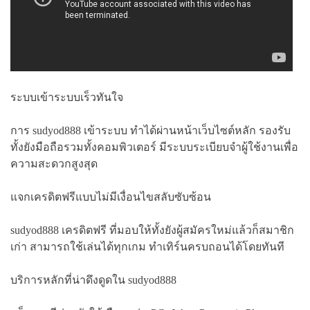
ระบบเข้าระบบเร็วทันใจ
การ sudyod888 เข้าระบบ ทำได้ผ่านหน้าเว็บไซต์หลัก รองรับ
ทั้งยังมือถือรวมทั้งคอมพิวเตอร์ มีระบบระเบียบจำผู้ใช้งานเพื่อ
ความสะดวกสูงสุด
แจกเครดิตฟรีแบบไม่มีเงื่อนไขสลับซับซ้อน
sudyod888 เครดิตฟรี ที่มอบให้ทั้งยังผู้สมัครใหม่แล้วก็สมาชิก
เก่า สามารถใช้เล่นได้ทุกเกม ทำเทิร์นครบถอนได้โดยทันที
บริการหลักที่น่าดึงดูดใน sudyod888