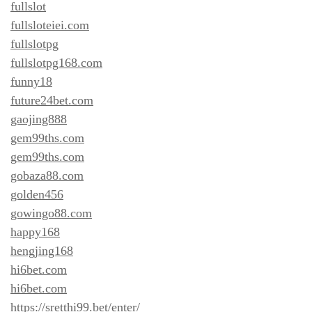
fullslot
fullsloteiei.com
fullslotpg
fullslotpg168.com
funny18
future24bet.com
gaojing888
gem99ths.com
gem99ths.com
gobaza88.com
golden456
gowingo88.com
happy168
hengjing168
hi6bet.com
hi6bet.com
https://sretthi99.bet/enter/