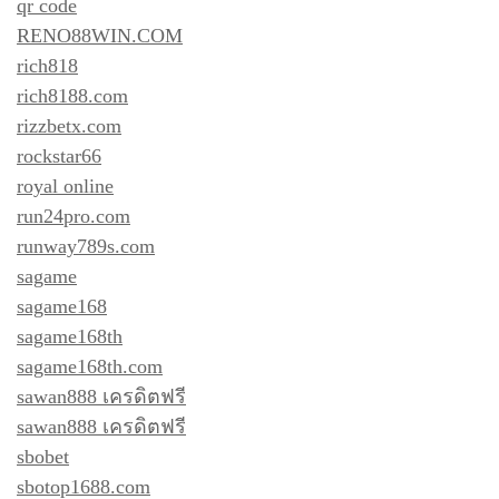
qr code
RENO88WIN.COM
rich818
rich8188.com
rizzbetx.com
rockstar66
royal online
run24pro.com
runway789s.com
sagame
sagame168
sagame168th
sagame168th.com
sawan888 เครดิตฟรี
sawan888 เครดิตฟรี
sbobet
sbotop1688.com