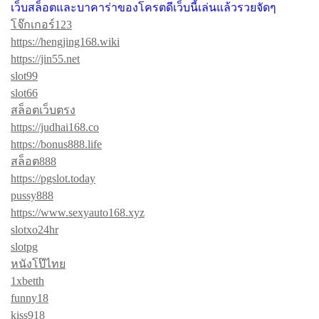
เว็บสล็อตและบาคาร่าของโครตดีเว็บนี้เล่นแล้วรวยจัดๆ
โจ๊กเกอร์123
https://hengjing168.wiki
https://jin55.net
slot99
slot66
สล็อตเว็บตรง
https://judhai168.co
https://bonus888.life
สล็อต888
https://pgslot.today
pussy888
https://www.sexyauto168.xyz
slotxo24hr
slotpg
หนังโป๊ไทย
1xbetth
funny18
kiss918