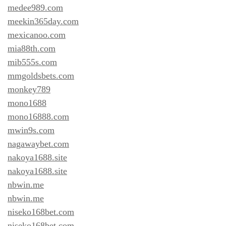
medee989.com
meekin365day.com
mexicanoo.com
mia88th.com
mib555s.com
mmgoldsbets.com
monkey789
mono1688
mono16888.com
mwin9s.com
nagawaybet.com
nakoya1688.site
nakoya1688.site
nbwin.me
nbwin.me
niseko168bet.com
niseko168bet.com