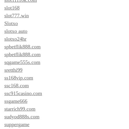
slot168
slot777.win
Slotxo
slotxo auto
slotxo24hr
spbetflik888.com
spbetflik888.com
sqgame555s.com
sretthi99
ss168vip.com
ssc168.com
ssc915casino.com
ssgame666
starrich99.com
sudyod888s.com
suppergame