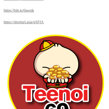
https://bitt.to/0aooik
https://shorturl.asia/gSFfA