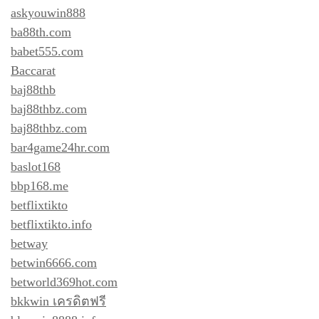
askyouwin888
ba88th.com
babet555.com
Baccarat
baj88thb
baj88thbz.com
baj88thbz.com
bar4game24hr.com
baslot168
bbp168.me
betflixtikto
betflixtikto.info
betway
betwin6666.com
betworld369hot.com
bkkwin เครดิตฟรี