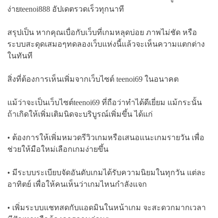
ง่ายteenoi888 อัปเดตรวดเร็วทุกนาที
สรุปเป็น หากคุณเบื่อกับเว็บที่เกมหลุดบ่อย ภาพไม่ชัด หรือ
ระบบสะดุดเสมอๆทดลองเว็บแห่งนี้แล้วจะเห็นความแตกต่าง
ในทันที
สิ่งที่ต้องการเห็นเพิ่มจากเว็บไซต์ teenoi69 ในอนาคต
แม้ว่าจะเป็นเว็บไซต์teenoi69 ที่ถือว่าทำได้ดีเยี่ยม แม้กระนั้น
ถ้าเกิดให้เพิ่มเติมนิดจะบริบูรณ์เพิ่มขึ้น ได้แก่
• ต้องการให้เพิ่มหมวดรีวิวเกมหรือเสนอแนะเกมรายวัน เพื่อ
ช่วยให้มือใหม่เลือกเกมง่ายขึ้น
• มีระบบระเบียบจัดอันดับเกมได้รับความนิยมในทุกวัน แต่ละ
อาทิตย์ เพื่อให้คนเห็นว่าเกมไหนกำลังแจก
• เพิ่มระบบแชทสดกับแอดมินในหน้าเกม จะสะดวกมากเวลา