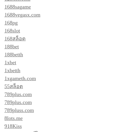
1688sagame
1688vegasx.com
168pg
168slot
168สล็อต
188bet
188betth
1xbet
1xbetth
1xgameth.com
55สล็อต
789plus.com
789plus.com
789pluss.com
8lots.me
918Kiss