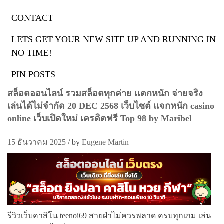
CONTACT
ป้ายกำกับ:
teenoi69
LETS GET YOUR NEW SITE UP AND RUNNING IN
NO TIME!
PIN POSTS
teenoi888
สล็อตออนไลน์ รวมสล็อตทุกค่าย แตกหนัก จ่ายจริง
เล่นได้ไม่จำกัด 20 DEC 2568 เว็บไซต์ แจกหนัก casino
online เว็บเปิดใหม่ เครดิตฟรี Top 98 by Maribel
15 ธันวาคม 2025
/
by
Eugene Martin
รีวิวเว็บคาสิโน teenoi69 สายฝ่าไม่ควรพลาด ครบทุกเกม เล่น