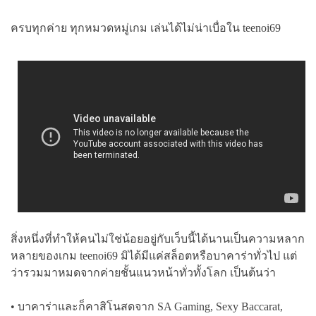
ครบทุกค่าย ทุกหมวดหมู่เกม เล่นได้ไม่น่าเบื่อใน teenoi69
สิ่งหนึ่งที่ทำให้คนไม่ใช่น้อยอยู่กับเว็บนี้ได้นานเป็นความหลาก
หลายของเกม teenoi69 มิได้มีแค่สล็อตหรือบาคาร่าทั่วไป แต่
ว่ารวมมาหมดจากค่ายชั้นแนวหน้าทั่วทั้งโลก เป็นต้นว่า
• บาคาร่าและก็คาสิโนสดจาก SA Gaming, Sexy Baccarat,