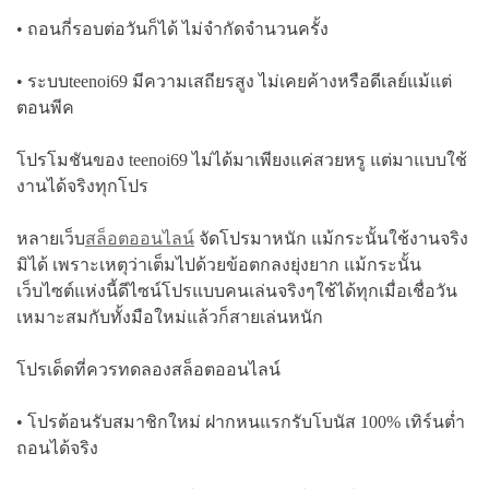
• ถอนกี่รอบต่อวันก็ได้ ไม่จำกัดจำนวนครั้ง
• ระบบteenoi69 มีความเสถียรสูง ไม่เคยค้างหรือดีเลย์แม้แต่
ตอนพีค
โปรโมชันของ teenoi69 ไม่ได้มาเพียงแค่สวยหรู แต่มาแบบใช้
งานได้จริงทุกโปร
หลายเว็บ
สล็อตออนไลน์
จัดโปรมาหนัก แม้กระนั้นใช้งานจริง
มิได้ เพราะเหตุว่าเต็มไปด้วยข้อตกลงยุ่งยาก แม้กระนั้น
เว็บไซต์แห่งนี้ดีไซน์โปรแบบคนเล่นจริงๆใช้ได้ทุกเมื่อเชื่อวัน
เหมาะสมกับทั้งมือใหม่แล้วก็สายเล่นหนัก
โปรเด็ดที่ควรทดลองสล็อตออนไลน์
• โปรต้อนรับสมาชิกใหม่ ฝากหนแรกรับโบนัส 100% เทิร์นต่ำ
ถอนได้จริง