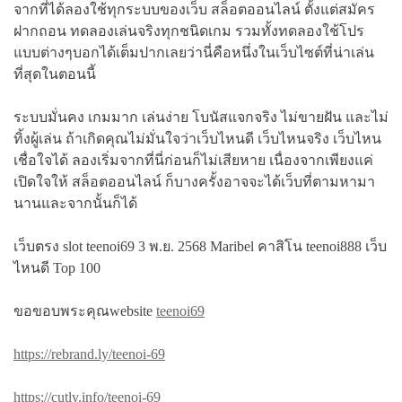
จากที่ได้ลองใช้ทุกระบบของเว็บ สล็อตออนไลน์ ตั้งแต่สมัคร
ฝากถอน ทดลองเล่นจริงทุกชนิดเกม รวมทั้งทดลองใช้โปร
แบบต่างๆบอกได้เต็มปากเลยว่านี่คือหนึ่งในเว็บไซต์ที่น่าเล่น
ที่สุดในตอนนี้
ระบบมั่นคง เกมมาก เล่นง่าย โบนัสแจกจริง ไม่ขายฝัน และไม่
ทิ้งผู้เล่น ถ้าเกิดคุณไม่มั่นใจว่าเว็บไหนดี เว็บไหนจริง เว็บไหน
เชื่อใจได้ ลองเริ่มจากที่นี่ก่อนก็ไม่เสียหาย เนื่องจากเพียงแค่
เปิดใจให้ สล็อตออนไลน์ ก็บางครั้งอาจจะได้เว็บที่ตามหามา
นานและจากนั้นก็ได้
เว็บตรง slot teenoi69 3 พ.ย. 2568 Maribel คาสิโน teenoi888 เว็บ
ไหนดี Top 100
ขอขอบพระคุณwebsite
teenoi69
https://rebrand.ly/teenoi-69
https://cutly.info/teenoi-69