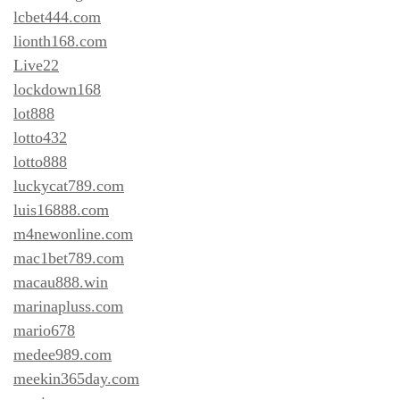
lcbet444.com
lionth168.com
Live22
lockdown168
lot888
lotto432
lotto888
luckycat789.com
luis16888.com
m4newonline.com
mac1bet789.com
macau888.win
marinapluss.com
mario678
medee989.com
meekin365day.com