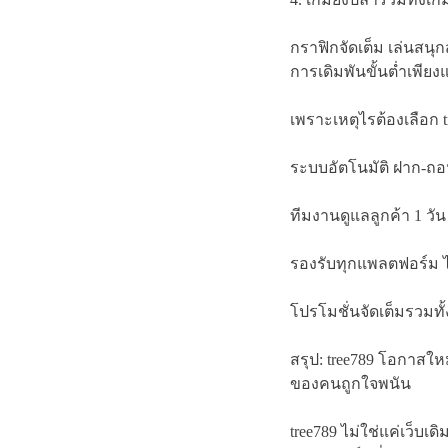
กราฟิกจัดเต็ม เล่นสนุก
การเดิมพันขั้นต่ำเพียง
เพราะเหตุไรต้องเลือก t
ระบบอัตโนมัติ ฝาก-ถอ
ทีมงานดูแลลูกค้า 1 วัน
รองรับทุกแพลตฟอร์ม ไม
โปรโมชั่นจัดเต็มรวมทั้
สรุป: tree789 โอกาสให
ของคนถูกใจพนัน
tree789 ไม่ใช่แค่เว็บเดิ