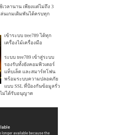
ช้เวลานาน เพียงแต่ไม่ถึง 3
เล่นเกมเดิมพันได้ครบทุก
เข้าระบบ tree789 ได้ทุก
เครื่องไม้เครื่องมือ
ระบบ tree789 เข้าสู่ระบบ
รองรับทั้งยังคอมพิวเตอร์
แท็บเล็ต และสมาร์ทโฟน
พร้อมระบบความปลอดภัย
แบบ SSL ที่ป้องกันข้อมูลรั่ว
ม่ได้รับอนุญาต