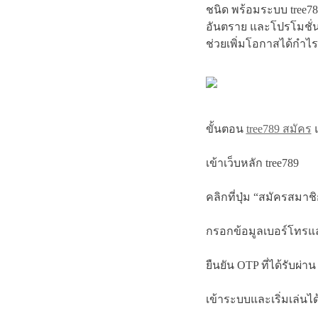
ชนิด พร้อมระบบ tree789
อันตราย และโปรโมชั่นเด
ช่วยเพิ่มโอกาสได้กำไรต
ขั้นตอน
tree789 สมัคร
แ
เข้าเว็บหลัก tree789
คลิกที่ปุ่ม “สมัครสมาช
กรอกข้อมูลเบอร์โทรและ
ยืนยัน OTP ที่ได้รับผ่า
เข้าระบบและเริ่มเล่นได