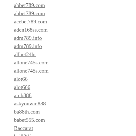
abbet789.com
abbet789.com
acebet789.com
aden168ss.com
adm789.info
adm789.info
allbet24hr
allone745s.com
allone745s.com
alot66
alot666
amb888
askyouwin888
ba88th.com
babet555.com
Baccarat