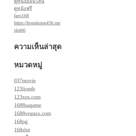
ดูหนังออนไลน์
ดูหนังฟรี
faro168
https://hongkong456.me
slot66
ความเห็นล่าสุด
หมวดหมู่
037movie
123lionth
123xos.com
1688sagame
1688vegasx.com
168pg
168slot