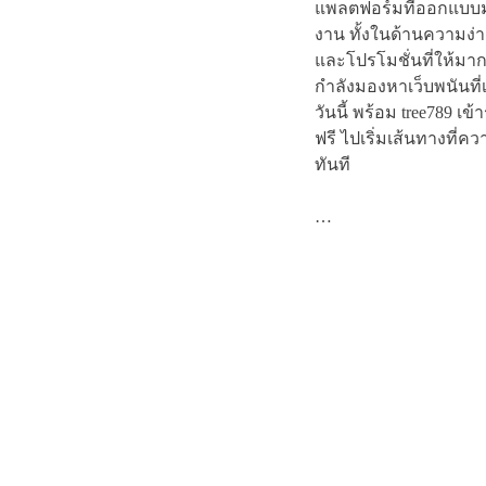
แพลตฟอร์มที่ออกแบบม
งาน ทั้งในด้านความง่
และโปรโมชั่นที่ให้มากย
กำลังมองหาเว็บพนันที่เ
วันนี้ พร้อม tree789 เข
ฟรี ไปเริ่มเส้นทางที
ทันที
…