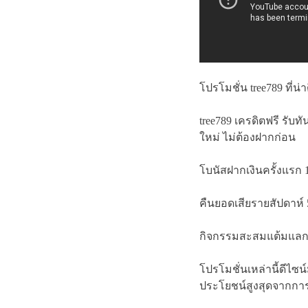
โปรโมชั่น tree789 ที่น่า
tree789 เครดิตฟรี รับท
ใหม่ ไม่ต้องฝากก่อน
โบนัสฝากเงินครั้งแรก 
คืนยอดเสียรายสัปดาห์
กิจกรรมสะสมแต้มแลกเ
โปรโมชั่นเหล่านี้ดีไซน
ประโยชน์สูงสุดจากกา