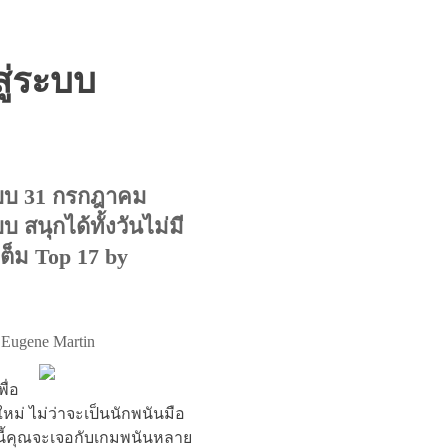
สู่ระบบ
ระบบ 31 กรกฎาคม
บ สนุกได้ทั้งวันไม่มี
ต็ม Top 17 by
y
Eugene Martin
ื่อ
ใหม่ ไม่ว่าจะเป็นนักพนันมือ
นี้คุณจะเจอกับเกมพนันหลาย