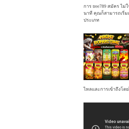
การ tree789 สมัคร ไม่ใ
นาที คุณก็สามารถเริ่ม
ประเภท
ไหลและการเข้าถึงโดยไ