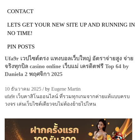
CONTACT
ป้ายกำกับ:
ufa9r
LETS GET YOUR NEW SITE UP AND RUNNING IN
NO TIME!
PIN POSTS
ufa9
Ufa9r เวปไซต์ตรง แทงบอลเว็บใหญ่ อัตราจ่ายสูง จ่าย
จริงทุกบิล casino online เว็บแม่ เครดิตฟรี Top 64 by
Daniela 2 พฤศจิกา 2025
10 ธันวาคม 2025
/
by
Eugene Martin
ufa9r เว็บคาสิโนออนไลน์ ที่รวมทุกเกมจากค่ายแท้แบบครบ
วงจร เล่นเว็บไซต์เดียวจบไม่ต้องย้ายไปไหน