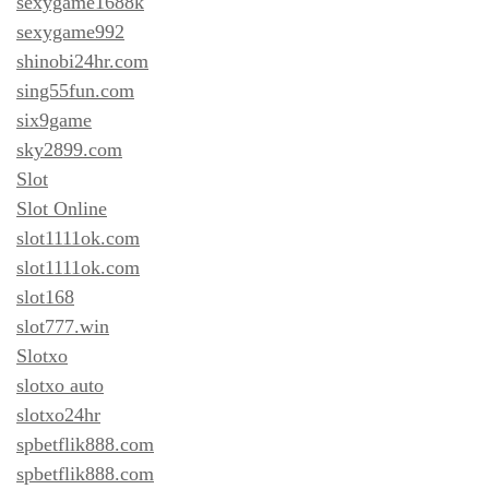
sexygame1688k
sexygame992
shinobi24hr.com
sing55fun.com
six9game
sky2899.com
Slot
Slot Online
slot1111ok.com
slot1111ok.com
slot168
slot777.win
Slotxo
slotxo auto
slotxo24hr
spbetflik888.com
spbetflik888.com