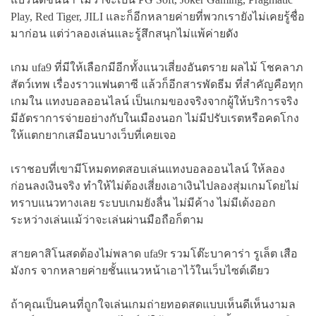
Play, Red Tiger, JILI และก็อีกหลายค่ายที่พวกเรายังไม่เคยรู้ชื่อ
มาก่อน แต่ว่าลองเล่นและรู้สึกสนุกไม่แพ้ค่ายดัง
เกม ufa9 ที่มีให้เลือกมีอีกทั้งแนวเสี่ยงอันตราย ผลไม้ โชคลาภ
สัตว์เทพ เรื่องราวแฟนตาซี แล้วก็อีกสารพัดธีม ที่สำคัญคือทุก
เกมใน แทงบอลออนไลน์ เป็นเกมของจริงจากผู้ให้บริการจริง
มีอัตราการจ่ายอย่างกับในเมืองนอก ไม่มีปรับเรตหรือคดโกง
ให้แตกยากเสมือนบางเว็บที่เคยเจอ
เราชอบที่เขามีโหมดทดสอบเล่นแทงบอลออนไลน์ ให้ลอง
ก่อนลงเงินจริง ทำให้ไม่ต้องเสี่ยงเอาเงินไปลองสุ่มเกมโดยไม่
ทราบแนวทางเลย ระบบเกมยังลื่น ไม่มีค้าง ไม่มีเด้งออก
ระหว่างเล่นแม้ว่าจะเล่นผ่านมือถือก็ตาม
สายคาสิโนสดต้องไม่พลาด ufa9r รวมโต๊ะบาคาร่า รูเล็ต เสือ
มังกร จากหลายค่ายชั้นแนวหน้าเอาไว้ในเว็บไซต์เดียว
ถ้าคุณเป็นคนที่ถูกใจเล่นเกมถ่ายทอดสดแบบเห็นดีเห็นงามล