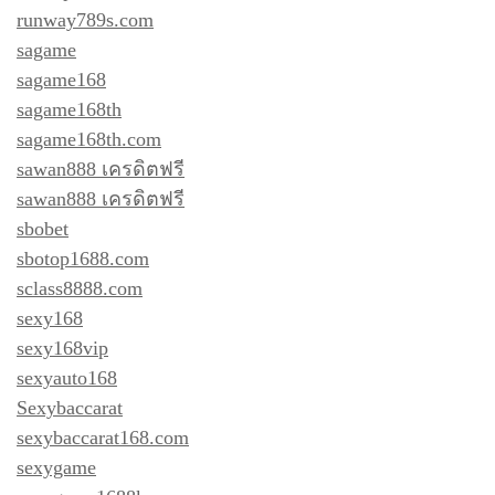
runway789s.com
sagame
sagame168
sagame168th
sagame168th.com
sawan888 เครดิตฟรี
sawan888 เครดิตฟรี
sbobet
sbotop1688.com
sclass8888.com
sexy168
sexy168vip
sexyauto168
Sexybaccarat
sexybaccarat168.com
sexygame