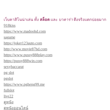
เว็บคาสิโนน่าเล่น ทั้ง
สล็อต
และ
บาคาร่า
ตึงจริงแตกบ่อยมาก
918kiss
https://www.madoohd.com
sagame
https://joker123auto.com
http://www.movie87hd.com
https://www.pussy888play.com
https://pussy888win.com
sexybaccarat
pg slot
pgslot
https://www.pgheng99.me
fullslot
live22
ดูหนัง
ดูหนังออนไลน์