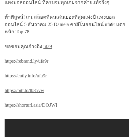
แทงบอลออนไลน์ ที่ครบจบทุกเกมจากค่ายแท้จริงๆ
ท้าพิสูจน์! เกมสล็อตที่คนเล่นเยอะที่สุดแห่งปี แทงบอล
ออนไลน์ 5 ธันวาคม 25 Daniela คาสิโนออนไลน์ ufa9r แตก
หนัก Top 78
ขอขอบคุณอ้างอิง
ufa9
https://rebrand.ly/ufa9r
https://cutly.info/ufa9r
https://bitt.to/lb85vw
https://shorturl.asia/DOJWI