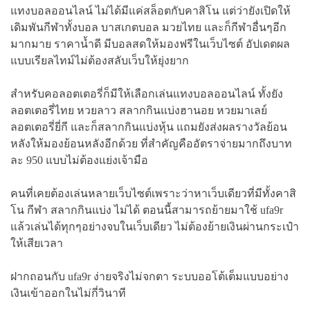
แทงบอลออนไลน์ ไม่ได้มีแค่สล็อตกับคาสิโน แต่ว่ายังเปิดให้
เดิมพันกีฬาทั้งบอล บาสเกตบอล มวยไทย และก็กีฬาอื่นๆอีก
มากมาย ราคาน้ำดี มีบอลสดให้มองฟรีในเว็บไซต์ อัปเดตผล
แบบเรียลไทม์ไม่ต้องสลับเว็บให้ยุ่งยาก
สำหรับคอลอตเตอรี่ก็มีให้เลือกเล่นแทงบอลออนไลน์ ทั้งยัง
ลอตเตอรี่ไทย หวยลาว สลากกินแบ่งฮานอย หวยมาเลย์
ลอตเตอรี่ยี่กี และก็สลากกินแบ่งหุ้น แถมยังส่งผลรางวัลย้อน
หลังให้มองย้อนหลังอีกด้วย ที่สำคัญคืออัตราจ่ายมากถึงบาท
ละ 950 แบบไม่ต้องแย่งเจ้ามือ
คนที่เคยต้องเล่นหลายเว็บไซต์เพราะว่าหาเว็บเดียวที่มีทั้งคาสิ
โน กีฬา สลากกินแบ่ง ไม่ได้ ตอนนี้สามารถย้ายมาใช้ ufa9r
แล้วเล่นได้ทุกๆอย่างจบในเว็บเดียว ไม่ต้องย้ายเงินผ่านกระเป๋า
ให้เสียเวลา
ฝากถอนกับ ufa9r ง่ายจริงไม่จกตา ระบบออโต้เต็มแบบอย่าง
เงินเข้าออกในไม่กี่วินาที