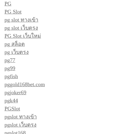
PG
PG Slot
pg slot ทางเข้า
pg slot เว็บตรง
PG Slot เว็บใหม่
pg สล็อต
pg เว็บตรง
pg77
pg99
pgfish
pggold168bet.com
pgjoker69
pgk44
PGSlot
pgslot ทางเข้า
pgslot เว็บตรง
pgslot168