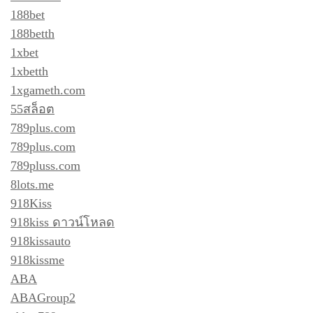
188bet
188betth
1xbet
1xbetth
1xgameth.com
55สล็อต
789plus.com
789plus.com
789pluss.com
8lots.me
918Kiss
918kiss ดาวน์โหลด
918kissauto
918kissme
ABA
ABAGroup2