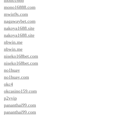
mono1688
mono16888.com
mwin9s.com
nagawaybet.com
nakoya1688.site
nakoya1688.site
nbwin.me
nbwin.me
niseko168bet.com
niseko168bet.com
no1huay
no1huay.com
okc4
okcasino159.com
p2vvip
pananthai99.com
pananthai99.com