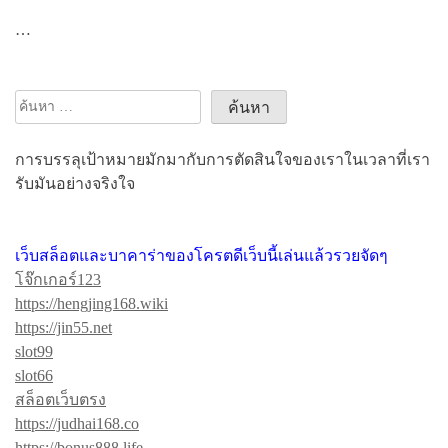
…
ค้นหา
สำหรับ:
การบรรลุเป้าหมายมักมากับการตัดสินใจของเราในเวลาที่เรา
รับมันอย่างจริงใจ
เว็บสล็อตและบาคาร่าของโครตดีเว็บนี้เล่นแล้วรวยจัดๆ
โจ๊กเกอร์123
https://hengjing168.wiki
https://jin55.net
slot99
slot66
สล็อตเว็บตรง
https://judhai168.co
https://bonus888.life