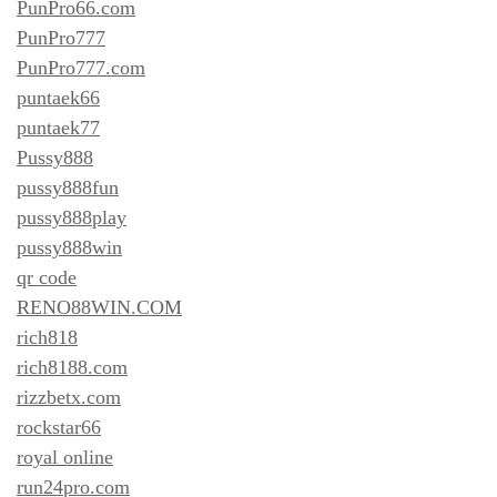
PunPro66.com
PunPro777
PunPro777.com
puntaek66
puntaek77
Pussy888
pussy888fun
pussy888play
pussy888win
qr code
RENO88WIN.COM
rich818
rich8188.com
rizzbetx.com
rockstar66
royal online
run24pro.com