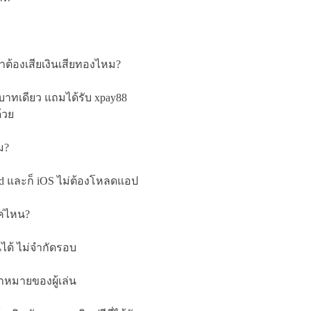
ำต้องเสียเงินเสียทองไหม?
้งบาทเดียว แถมได้รับ xpay88
้วย
ม?
oid และก็ iOS ไม่ต้องโหลดแอป
แค่ไหน?
นได้ ไม่จำกัดรอบ
าหมายของผู้เล่น