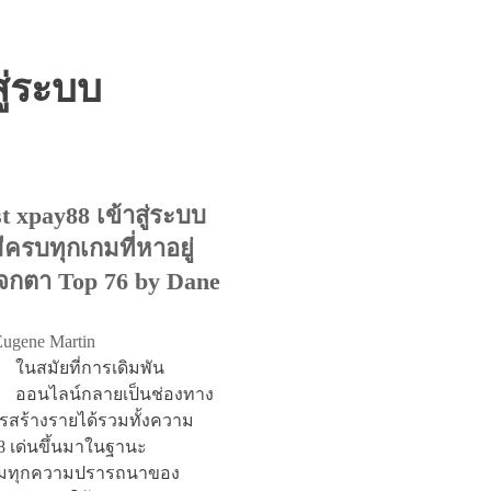
ู่ระบบ
 xpay88 เข้าสู่ระบบ
มีครบทุกเกมที่หาอยู่
จกตา Top 76 by Dane
ugene Martin
ในสมัยที่การเดิมพัน
ออนไลน์กลายเป็นช่องทาง
ารสร้างรายได้รวมทั้งความ
8 เด่นขึ้นมาในฐานะ
ุมทุกความปรารถนาของ