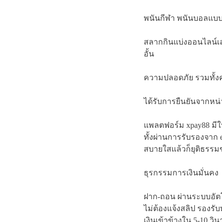
พนันกีฬา พนันบอลแบบ
สลากกินแบ่งออนไลน์เล่นไ
อั้น
ความปลอดภัย รวมทั้ง
ได้รับการยืนยันจากหน
แพลตฟอร์ม xpay88 มี
ทั้งผ่านการรับรองจา
สบายใสแล้วก็ยุติธร
ธุรกรรมการเงินมั่นคง
ฝาก-ถอน ผ่านระบบอัต
ไม่ต้องแจ้งสลิป รองรับ
เงินเข้าข้างใน 5-10 วิน