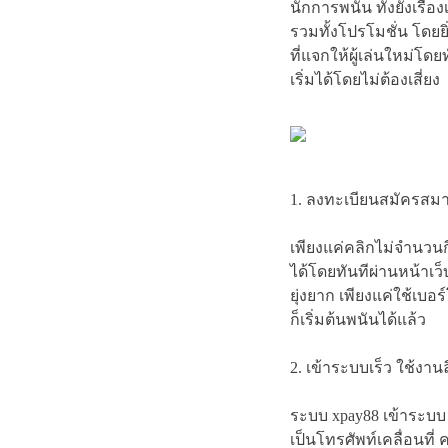
นักการพนัน ทั้งยังเรื่
รวมทั้งโปรโมชั่น โดยยิ
ที่แจกให้ผู้เล่นใหม่โด
เริ่มได้โดยไม่ต้องเสี่ยง
1. ลงทะเบียนสมัครสมาช
เพียงแค่คลิกไม่จำนวนก
ได้โดยทันทีผ่านหน้าเว็
ยุ่งยาก เพียงแค่ใช้เบอ
ก็เริ่มต้นพนันได้แล้ว
2. เข้าระบบเร็ว ใช้งาน
ระบบ xpay88 เข้าระบบ 
เป็นโทรศัพท์เคลื่อนที่