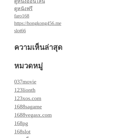
ดูหนังออนไลน์
ดูหนังฟรี
faro168
https://hongkong456.me
slot66
ความเห็นล่าสุด
หมวดหมู่
037movie
123lionth
123xos.com
1688sagame
1688vegasx.com
168pg
168slot