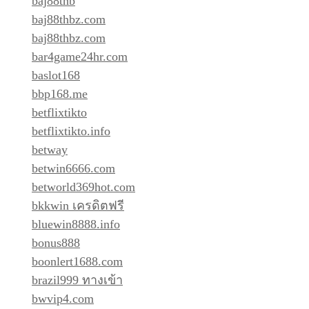
baj88thb
baj88thbz.com
baj88thbz.com
bar4game24hr.com
baslot168
bbp168.me
betflixtikto
betflixtikto.info
betway
betwin6666.com
betworld369hot.com
bkkwin เครดิตฟรี
bluewin8888.info
bonus888
boonlert1688.com
brazil999 ทางเข้า
bwvip4.com