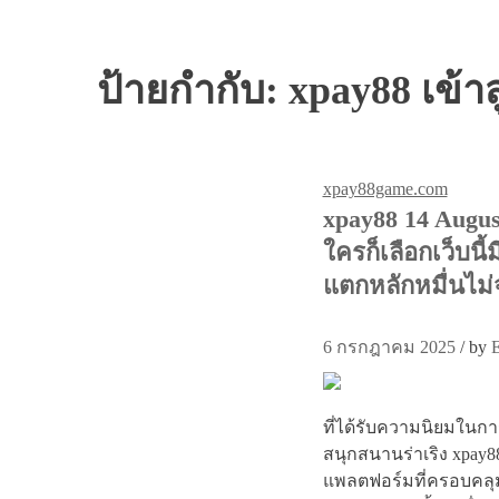
ป้ายกำกับ:
xpay88 เข้าส
xpay88game.com
xpay88 14 August
ใครก็เลือกเว็บนี้
แตกหลักหมื่นไม่
6 กรกฎาคม 2025
/
by
E
ที่ได้รับความนิยมในก
สนุกสนานร่าเริง xpay8
แพลตฟอร์มที่ครอบคล