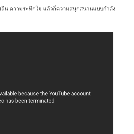
เพลิน ความระทึกใจ แล้วก็ความสนุกสนานแบบกำลัง