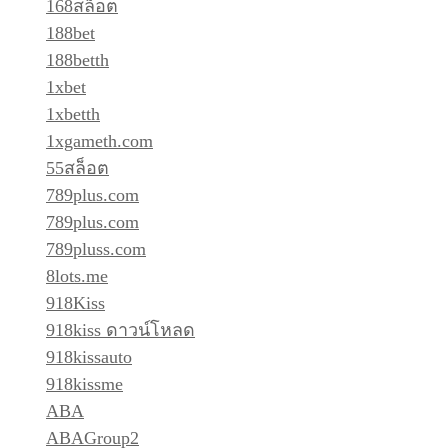
168สล็อต
188bet
188betth
1xbet
1xbetth
1xgameth.com
55สล็อต
789plus.com
789plus.com
789pluss.com
8lots.me
918Kiss
918kiss ดาวน์โหลด
918kissauto
918kissme
ABA
ABAGroup2