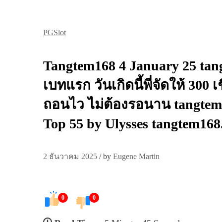
PGSlot
Tangtem168 4 January 25 tang
เบทแรก วันเกิดนี้พี่จัดให้ 300 
ถอนไว ไม่ต้องรอนาน tangte
Top 55 by Ulysses tangtem168
2 ธันวาคม 2025
/
by
Eugene Martin
0
0