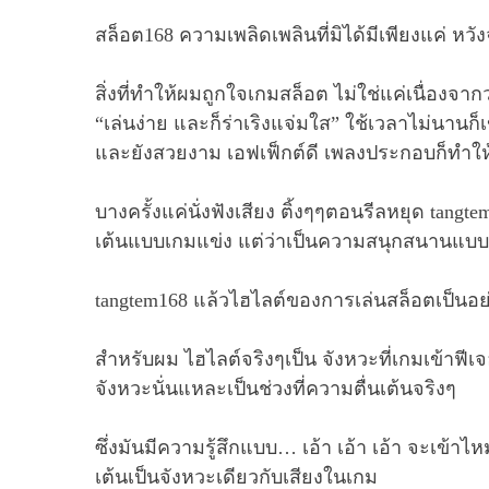
สล็อต168 ความเพลิดเพลินที่มิได้มีเพียงแค่ หวั
สิ่งที่ทำให้ผมถูกใจเกมสล็อต ไม่ใช่แค่เนื่องจากว
“เล่นง่าย และก็ร่าเริงแจ่มใส” ใช้เวลาไม่นานก็
และยังสวยงาม เอฟเฟ็กต์ดี เพลงประกอบก็ทำให้ฟี
บางครั้งแค่นั่งฟังเสียง ติ้งๆๆตอนรีลหยุด tangte
เต้นแบบเกมแข่ง แต่ว่าเป็นความสนุกสนานแบบเรื่
tangtem168 แล้วไฮไลต์ของการเล่นสล็อตเป็นอย
สำหรับผม ไฮไลต์จริงๆเป็น จังหวะที่เกมเข้าฟีเจ
จังหวะนั่นแหละเป็นช่วงที่ความตื่นเต้นจริงๆ
ซึ่งมันมีความรู้สึกแบบ… เอ้า เอ้า เอ้า จะเข้า
เต้นเป็นจังหวะเดียวกับเสียงในเกม