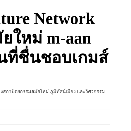
ture Network
ัยใหม่ m-aan
ที่ชื่นชอบเกมส์
ดกทางสถาปัตยกรรมสมัยใหม่ ภูมิทัศน์เมือง และวิศวกรรม