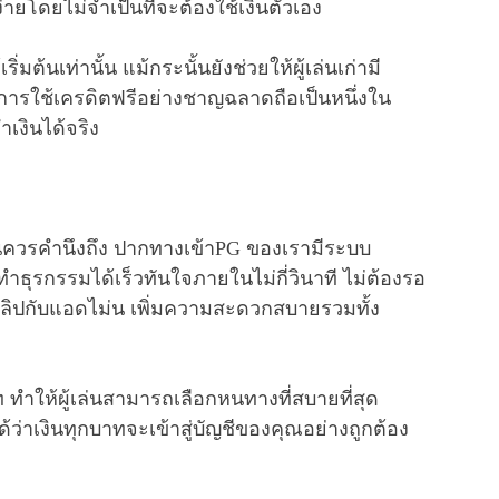
โดยไม่จำเป็นที่จะต้องใช้เงินตัวเอง
่มต้นเท่านั้น แม้กระนั้นยังช่วยให้ผู้เล่นเก่ามี
การใช้เครดิตฟรีอย่างชาญฉลาดถือเป็นหนึ่งใน
เงินได้จริง
้เล่นควรคำนึงถึง ปากทางเข้าPG ของเรามีระบบ
นทำธุรกรรมได้เร็วทันใจภายในไม่กี่วินาที ไม่ต้องรอ
ลิปกับแอดไม่น เพิ่มความสะดวกสบายรวมทั้ง
 ทำให้ผู้เล่นสามารถเลือกหนทางที่สบายที่สุด
ได้ว่าเงินทุกบาทจะเข้าสู่บัญชีของคุณอย่างถูกต้อง