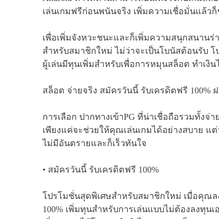
เล่นเกมฟรีก่อนพนันจริง เพิ่มความเชื่อมั่นแล้วก
เพื่อเพิ่มจังหวะชนะและก็เพิ่มความสนุกสนานร่า
สำหรับสมาชิกใหม่ ไม่ว่าจะเป็นโบนัสต้อนรับ โ
ผู้เล่นมีทุนเพิ่มสำหรับเพื่อการหมุนสล็อต ทำเ
สล็อต จ่ายจริง สมัครวันนี้ รับเครดิตฟรี 100%
การเลือก ปากทางเข้าPG ที่น่าเชื่อถือรวมทั้งจ่า
เพียงแค่จะช่วยให้คุณเล่นเกมได้อย่างสบาย แต
ไม่มีอันตรายและก็เร็วทันใจ
• สมัครวันนี้ รับเครดิตฟรี 100%
โปรโมชั่นสุดพิเศษสำหรับสมาชิกใหม่ เมื่อคุณลง
100% เพิ่มทุนสำหรับการเล่นแบบไม่ต้องลงทุนเอ