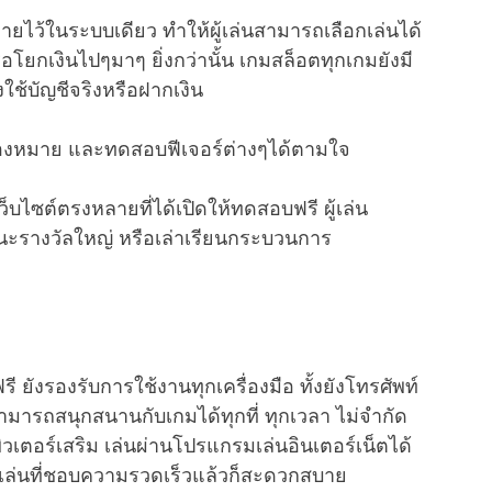
ยไว้ในระบบเดียว ทำให้ผู้เล่นสามารถเลือกเล่นได้
อโยกเงินไปๆมาๆ ยิ่งกว่านั้น เกมสล็อตทุกเกมยังมี
งใช้บัญชีจริงหรือฝากเงิน
รื่องหมาย และทดสอบฟีเจอร์ต่างๆได้ตามใจ
เว็บไซต์ตรงหลายที่ได้เปิดให้ทดสอบฟรี ผู้เล่น
นะรางวัลใหญ่ หรือเล่าเรียนกระบวนการ
ี ยังรองรับการใช้งานทุกเครื่องมือ ทั้งยังโทรศัพท์
นสามารถสนุกสนานกับเกมได้ทุกที่ ทุกเวลา ไม่จำกัด
อร์เสริม เล่นผ่านโปรแกรมเล่นอินเตอร์เน็ตได้
้เล่นที่ชอบความรวดเร็วแล้วก็สะดวกสบาย