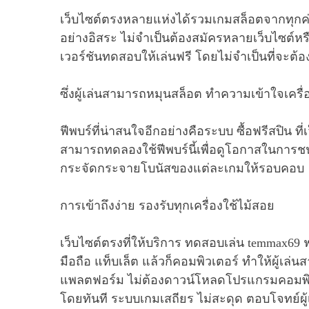
เว็บไซต์ตรงหลายแห่งได้รวมเกมสล็อตจากทุกค่า
อย่างอิสระ ไม่จำเป็นต้องสมัครหลายเว็บไซต์หรื
เวอร์ชันทดสอบให้เล่นฟรี โดยไม่จำเป็นที่จะต้อ
ซึ่งผู้เล่นสามารถหมุนสล็อต ทำความเข้าใจเค
ฟีพบร์ที่น่าสนใจอีกอย่างคือระบบ ซื้อฟรีสปิน ที่
สามารถทดลองใช้ฟีพบร์นี้เพื่อดูโอกาสในการช
กระจัดกระจายโบนัสของแต่ละเกมให้รอบคอบ
การเข้าถึงง่าย รองรับทุกเครื่องใช้ไม้สอย
เว็บไซต์ตรงที่ให้บริการ ทดสอบเล่น temmax69 ฟร
มือถือ แท็บเล็ต แล้วก็คอมพิวเตอร์ ทำให้ผู้เล่
แพลตฟอร์ม ไม่ต้องดาวน์โหลดโปรแกรมคอมพิวเต
โดยทันที ระบบเกมเสถียร ไม่สะดุด ตอบโจทย์ผู