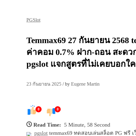
PGSlot
Temmax69 27 กันยายน 2568 te
ค่าคอม 0.7% ฝาก-ถอน สะดวก
pgslot แจกสูตรที่ไม่เคยบอกใค
23 กันยายน 2025
/
by
Eugene Martin
0
0
Read Time:
5 Minute, 58 Second
pgslot
temmax69 ทดสอบเล่นสล็อต PG ฟรี เว