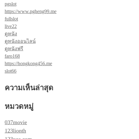
pgslot
https://www.pgheng99.me
fullslot
live22
ดูหนัง
ดูหนังออนไลน์
ดูหนังฟรี
faro168
https://hongkong456.me
slot66
ความเห็นล่าสุด
หมวดหมู่
037movie
123lionth
123xos.com