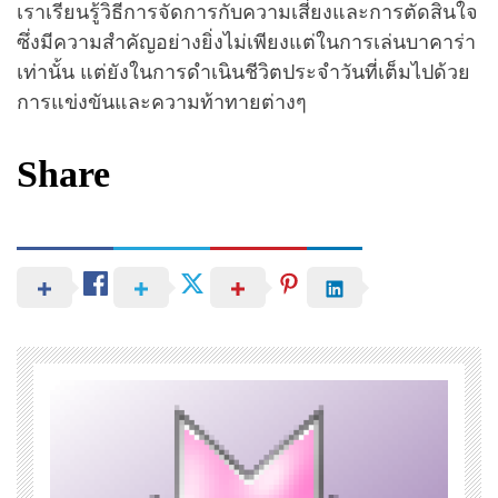
เราเรียนรู้วิธีการจัดการกับความเสี่ยงและการตัดสินใจ
ซึ่งมีความสำคัญอย่างยิ่งไม่เพียงแต่ในการเล่นบาคาร่า
เท่านั้น แต่ยังในการดำเนินชีวิตประจำวันที่เต็มไปด้วย
การแข่งขันและความท้าทายต่างๆ
Share