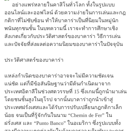
อย่างแพร่หลายในคาสิโนทั่วโลก ทั้งในรูปแบบ
ออนไลน์และออฟไลน์ ด้วยความง่ายในการเล่นและกฎ
กติกาที่ไม่ซับซ้อน ทำให้บาคาร่าเป็นที่นิยมในหมู่นัก
พนันทุกชนชั้น ในบทความนี้ เราจะทำการศึกษาเชิง
สังเกตเกี่ยวกับประวัติศาสตร์ของบาคาร่า วิธีการเล่น
และปัจจัยที่ส่งผลต่อความนิยมของบาคาร่าในปัจจุบัน
ประวัติศาสตร์ของบาคาร่า
แหล่งกำเนิดของบาคาร่าอาจจะไม่มีความชัดเจน
แน่ชัด แต่ก็มีข้อสันนิษฐานว่ามีต้นกำเนิดมาจาก
ประเทศอิตาลีในช่วงศตวรรษที่ 15 ซึ่งเกมนี้ถูกนำมาเล่น
โดยชนชั้นสูงในยุโรป จากนั้นบาคาร่าถูกนำเข้าสู่
ประเทศฝรั่งเศสและได้รับการปรับเปลี่ยนกฎกติกาเล็ก
น้อย จนเป็นที่รู้จักกันในนาม “Chemin de Fer” ใน
ฝรั่งเศส และ “Punto Banco” ในอเมริกา ซึ่งรูปแบบทั้ง
สองมีความแตกต่างกันในด้านการวางเดิมพันและการ