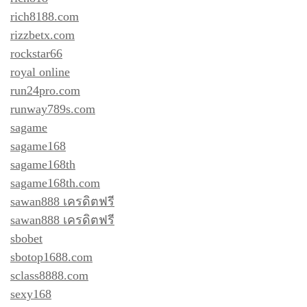
rich8188.com
rizzbetx.com
rockstar66
royal online
run24pro.com
runway789s.com
sagame
sagame168
sagame168th
sagame168th.com
sawan888 เครดิตฟรี
sawan888 เครดิตฟรี
sbobet
sbotop1688.com
sclass8888.com
sexy168