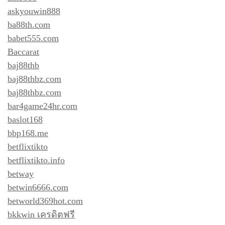
askyouwin888
ba88th.com
babet555.com
Baccarat
baj88thb
baj88thbz.com
baj88thbz.com
bar4game24hr.com
baslot168
bbp168.me
betflixtikto
betflixtikto.info
betway
betwin6666.com
betworld369hot.com
bkkwin เครดิตฟรี