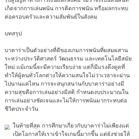
เกิดจากการเล่นพนัน การติดการพนัน หรือผลกระทบ
ต่อครอบครัวและความสัมพันธ์ในสังคม
บทสรุป
บาคาร่าเป็นตัวอย่างที่ดีของเกมการพนันที่ผสมผสาน
ระหว่างประวัติศาสตร์ วัฒนธรรม และเทคโนโลยีสมัย
ใหม่ แม้เกมนี้จะมีความเรียบง่าย แต่ก็มีแรงดึงดูดที่
ทำให้ผู้คนทั่วโลกต่างให้ความสนใจไม่ว่าเวลาจะผ่าน
ไปนานแค่ไหน การจะสนุกสนานกับบาคาร่าอย่างมี
ความสุขคือการเล่นอย่างมีสติ กำหนดงบประมาณใน
การเล่นอย่างชัดเจนและไม่ให้การพนันมากระทบต่อ
ชีวิตประจำวัน
ในท้ายที่สุด การศึกษาเกี่ยวกับบาคาร่าไม่เพียงแต่
เปิดโอกาสให้เราเข้าใจเกมนี้มากขึ้น แต่ยังช่วยให้