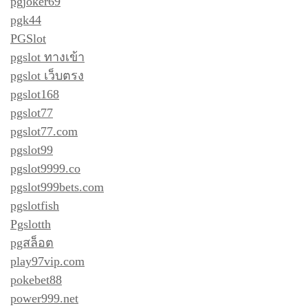
pgjoker69
pgk44
PGSlot
pgslot ทางเข้า
pgslot เว็บตรง
pgslot168
pgslot77
pgslot77.com
pgslot99
pgslot9999.co
pgslot999bets.com
pgslotfish
Pgslotth
pgสล็อต
play97vip.com
pokebet88
power999.net