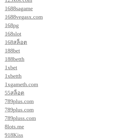
1688sagame
1688vegasx.com
168pg
168slot
168สล็อต
188bet
188betth
1xbet
1xbetth
1xgameth.com
55สล็อต
789plus.com
789plus.com
789pluss.com
8lots.me
918Kiss