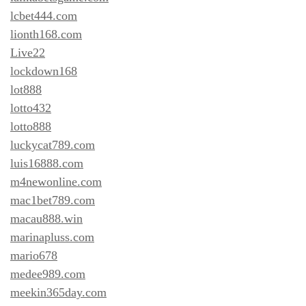
lcbet444.com
lionth168.com
Live22
lockdown168
lot888
lotto432
lotto888
luckycat789.com
luis16888.com
m4newonline.com
mac1bet789.com
macau888.win
marinapluss.com
mario678
medee989.com
meekin365day.com