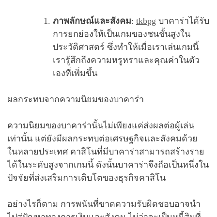
ภาพลักษณ์และสังคม
:
tkbpg
บาคาร่าได้รับ
การยกย่องให้เป็นเกมของชนชั้นสูงใน
ประวัติศาสตร์ ซึ่งทำให้เมื่อเราเล่นเกมนี้
เรารู้สึกถึงความหรูหราและคุณค่าในตัว
เองที่เพิ่มขึ้น
ผลกระทบจากความนิยมของบาคาร่า
ความนิยมของบาคาร่านั้นไม่เพียงแค่ส่งผลต่อผู้เล่น
เท่านั้น แต่ยังมีผลกระทบต่อเศรษฐกิจและสังคมด้วย
ในหลายประเทศ คาสิโนที่มีบาคาร่าสามารถสร้างราย
ได้ในระดับสูงจากเกมนี้ ดังนั้นบาคาร่าจึงถือเป็นหนึ่งใน
ปัจจัยที่ส่งเสริมการเติบโตของธุรกิจคาสิโน
อย่างไรก็ตาม การพนันที่ขาดความรับผิดชอบอาจนำ
ไปสู่ปัญหาทางการเงินและสังคม ไม่ว่าจะเป็นหนี้สินที่