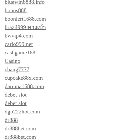
bluewin8888.info
bonus888
boonlert1688.com
brazil999 ทางเข้า
bwvip4.com
carlo999.net
cashgame168
Casino
chang7777
cupcake88x.com
daruma1688.com
debet slot
debet slot
dgb222hot.com
dr888
dr888bet.com
dr888bet.com