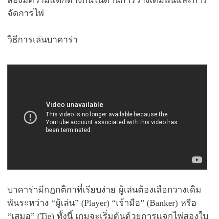
จัดการไพ่
วิธีการเล่นบาคาร่า
บาคาร่ามีกฎกติกาที่เรียบง่าย ผู้เล่นต้องเลือกวางเดิม
พันระหว่าง “ผู้เล่น” (Player) “เจ้ามือ” (Banker) หรือ
“เสมอ” (Tie) ทั้งนี้ เกมจะเริ่มต้นด้วยการแจกไพ่สองใบ