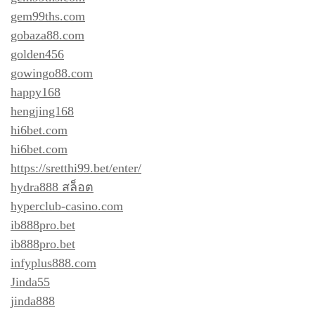
gem99ths.com
gobaza88.com
golden456
gowingo88.com
happy168
hengjing168
hi6bet.com
hi6bet.com
https://sretthi99.bet/enter/
hydra888 สล็อต
hyperclub-casino.com
ib888pro.bet
ib888pro.bet
infyplus888.com
Jinda55
jinda888