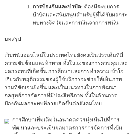
การป้องกันและบำบัด
: ต้องมีระบบการ
บำบัดและสนับสนุนสำหรับผู้ที่ได้รับผลกระ
ทบทางจิตใจและการเงินจากการพนัน
บทสรุป
เว็บพนันออนไลน์ในประเทศไทยยังคงเป็นประเด็นที่มี
ความซับซ้อนและท้าทาย ทั้งในแง่ของการควบคุมและ
ผลกระทบที่เกิดขึ้น การศึกษาและการทำความเข้าใจ
เกี่ยวกับพฤติกรรมของผู้ใช้บริการจะช่วยให้เห็นภาพ
รวมที่ชัดเจนยิ่งขึ้น และเป็นแนวทางในการพัฒนา
กลยุทธ์การจัดการที่มีประสิทธิภาพ ทั้งในด้านการ
ป้องกันผลกระทบที่อาจเกิดขึ้นต่อสังคมไทย
การศึกษาเพิ่มเติมในอนาคตควรมุ่งเน้นไปที่การ
พัฒนาและประเมินผลมาตรการการจัดการที่เข้ม