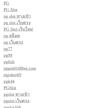
PG
PG Slot
pg slot ทางเข้า
pg slot เว็บตรง
PG Slot เว็บใหม่
pg สล็อต
pg เว็บตรง
pg77
pg99
pgfish
pggold168bet.com
pgjoker69
pgk44
PGSlot
pgslot ทางเข้า
pgslot เว็บตรง
pgslot168