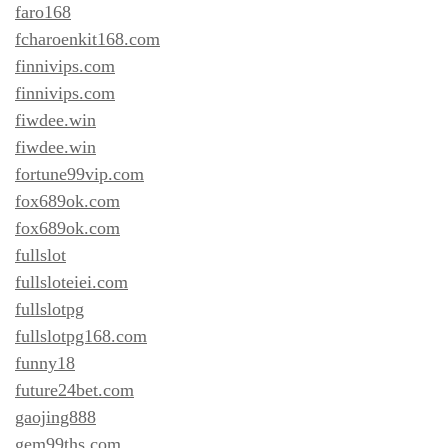
faro168
fcharoenkit168.com
finnivips.com
finnivips.com
fiwdee.win
fiwdee.win
fortune99vip.com
fox689ok.com
fox689ok.com
fullslot
fullsloteiei.com
fullslotpg
fullslotpg168.com
funny18
future24bet.com
gaojing888
gem99ths.com