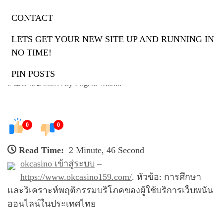
CONTACT
okcasino159.com
LETS GET YOUR NEW SITE UP AND RUNNING IN
Why Okcasino สมัคร Is The Only Skill You
NO TIME!
Really Need
PIN POSTS
2 เมษายน 2025
/
by
Eugene Martin
0
0
Read Time:
2 Minute, 46 Second
okcasino เข้าสู่ระบบ
–
https://www.okcasino159.com/
. หัวข้อ: การศึกษา
และวิเคราะห์พฤติกรรมบริโภคของผู้ใช้บริการเว็บพนัน
ออนไลน์ในประเทศไทย