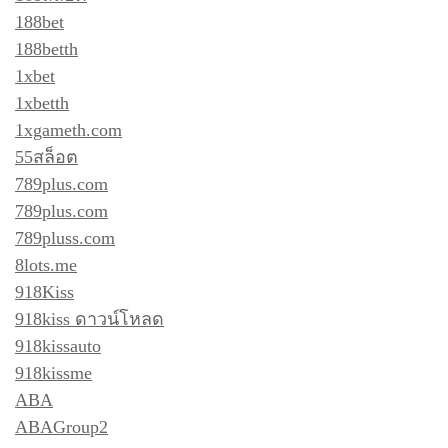
188bet
188betth
1xbet
1xbetth
1xgameth.com
55สล็อต
789plus.com
789plus.com
789pluss.com
8lots.me
918Kiss
918kiss ดาวน์โหลด
918kissauto
918kissme
ABA
ABAGroup2