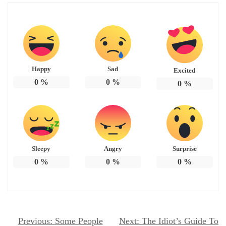
Happy
Sad
Excited
0
%
0
%
0
%
Sleepy
Angry
Surprise
0
%
0
%
0
%
แ
Previous:
Some People
Next:
The Idiot’s Guide To