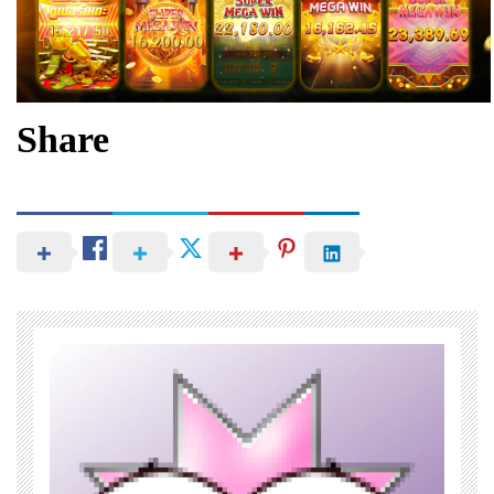
Share