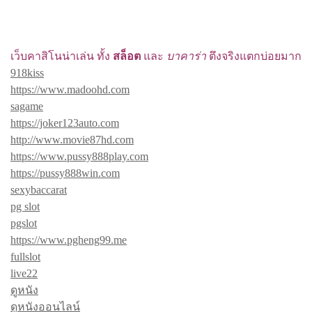
เว็บคาสิโนน่าเล่น ทั้ง
สล็อต
และ
บาคาร่า
ตึงจริงแตกบ่อยมาก
918kiss
https://www.madoohd.com
sagame
https://joker123auto.com
http://www.movie87hd.com
https://www.pussy888play.com
https://pussy888win.com
sexybaccarat
pg slot
pgslot
https://www.pgheng99.me
fullslot
live22
ดูหนัง
ดูหนังออนไลน์