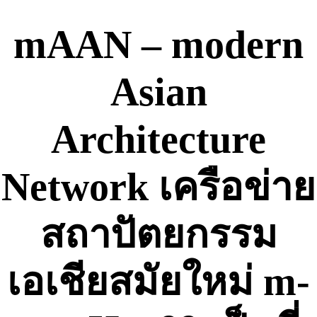
Skip
to
mAAN – modern
content
Asian
Architecture
Network เครือข่าย
สถาปัตยกรรม
เอเชียสมัยใหม่ m-