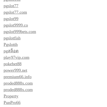
pgslot77
pgslot77.com
pgslot99
pgslot9999.co
pgslot999bets.com
pgslotfish
Pgslotth
pgสล็อต
play97vip.com
pokebet88
power999.net
premium66.info
proded888x.com
proded888x.com
Property
PunPro66