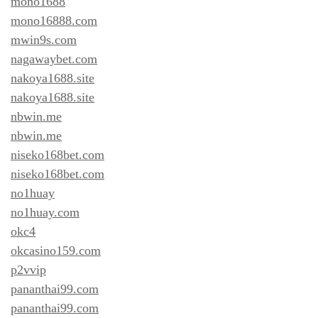
mono1688
mono16888.com
mwin9s.com
nagawaybet.com
nakoya1688.site
nakoya1688.site
nbwin.me
nbwin.me
niseko168bet.com
niseko168bet.com
no1huay
no1huay.com
okc4
okcasino159.com
p2vvip
pananthai99.com
pananthai99.com