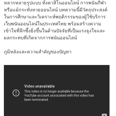
หลากหลายรูปแบบ ทั้งคาสิโนออนไลน์ การพนันกีฬา
หรือแม้กระทั่งหวยออนไลน์ บทความนี้มีวัตถุประสงค์
ในการศึกษาและวิเคราะห์พฤติกรรมของผู้ใช้บริการ
เว็บพนันออนไลน์ในประเทศไทย พร้อมสร้างความ
เข้าใจที่ลึกซึ้งยิ่งขึ้นในด้านปัจจัยที่เป็นแรงจูงใจและ
ผลกระทบที่เกิดจากการพนันออนไลน์
ภูมิหลังและความสำคัญของปัญหา