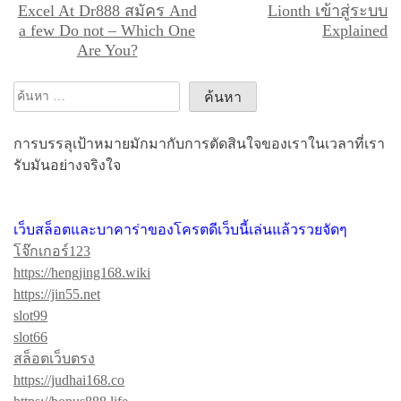
Excel At Dr888 สมัคร And
Lionth เข้าสู่ระบบ
น
a few Do not – Which One
Explained
ะ
Are You?
แ
ค้นหา
น
สำหรับ:
ว
การบรรลุเป้าหมายมักมากับการตัดสินใจของเราในเวลาที่เรา
เ
รับมันอย่างจริงใจ
รื่
อ
เว็บสล็อตและบาคาร่าของโครตดีเว็บนี้เล่นแล้วรวยจัดๆ
ง
โจ๊กเกอร์123
https://hengjing168.wiki
https://jin55.net
slot99
slot66
สล็อตเว็บตรง
https://judhai168.co