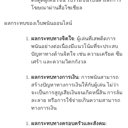
ดึงดูดผู้เล่น เช่น โปรโมชั่นโบนัส และการ
โฆษณาผ่านสื่อโซเชียล
ผลกระทบของเว็บพนันออนไลน์
ผลกระทบทางจิตใจ
: ผู้เล่นที่เสพติดการ
พนันอย่างต่อเนื่องมีแนวโน้มที่จะประสบ
ปัญหาทางด้านจิตใจ เช่น ความเครียด ซึม
เศร้า และความวิตกกังวล
ผลกระทบทางการเงิน
: การพนันสามารถ
สร้างปัญหาทางการเงินให้กับผู้เล่น ไม่ว่า
จะเป็นการสูญเสียเงินจนเกิดหนี้สิน การล้ม
ละลาย หรือการใช้จ่ายเกินความสามารถ
ทางการเงิน
ผลกระทบทางครอบครัวและสังคม
: