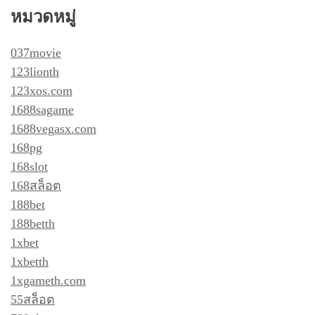
หมวดหมู่
037movie
123lionth
123xos.com
1688sagame
1688vegasx.com
168pg
168slot
168สล็อต
188bet
188betth
1xbet
1xbetth
1xgameth.com
55สล็อต