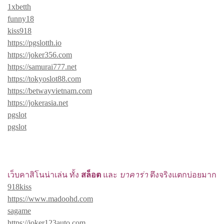
1xbetth
funny18
kiss918
https://pgslotth.io
https://joker356.com
https://samurai777.net
https://tokyoslot88.com
https://betwayvietnam.com
https://jokerasia.net
pgslot
pgslot
เว็บคาสิโนน่าเล่น ทั้ง
สล็อต
และ
บาคาร่า
ตึงจริงแตกบ่อยมาก
918kiss
https://www.madoohd.com
sagame
https://joker123auto.com