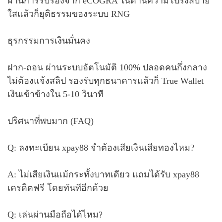
ผ่านการรับรองจาก eCOGRA ในด้านความโปร่งสบาย
ใสแล้วก็ยุติธรรมของระบบ RNG
ธุรกรรมการเงินมั่นคง
ฝาก-ถอน ผ่านระบบอัตโนมัติ 100% ปลอดคนกึ่งกลาง
ไม่ต้องแจ้งสลิป รองรับทุกธนาคารแล้วก็ True Wallet
เงินเข้าข้างใน 5-10 วินาที
ปริศนาที่พบมาก (FAQ)
Q: ลงทะเบียน xpay88 จำต้องเสียเงินเสียทองไหม?
A: ไม่เสียเงินแม้กระทั้งบาทเดียว แถมได้รับ xpay88
เครดิตฟรี โดยทันทีอีกด้วย
Q: เล่นผ่านมือถือได้ไหม?