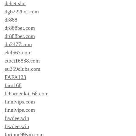
debet slot
dgb222hot.com
dr888
dr888bet.com
dr888bet.com
du2477.com
ek4567.com
etbet16888.com
eu369clubs.com
FAFA123
faro168
fcharoenkit168.com
finnivips.com
finnivips.com
fiwdee.win
fiwdee.win
fortune99vip.com