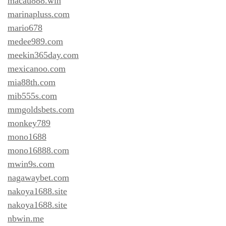
macau888.win
marinapluss.com
mario678
medee989.com
meekin365day.com
mexicanoo.com
mia88th.com
mib555s.com
mmgoldsbets.com
monkey789
mono1688
mono16888.com
mwin9s.com
nagawaybet.com
nakoya1688.site
nakoya1688.site
nbwin.me