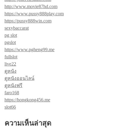
http://www.movie87hd.com
https://www.pussy888play.com
https://pussy888win.com
sexybaccarat
pg slot
pgslot
https://www.pgheng99.me
fullslot
live22
ดูหนัง
ดูหนังออนไลน์
ดูหนังฟรี
faro168
https://hongkong456.me
slot66
ความเห็นล่าสุด