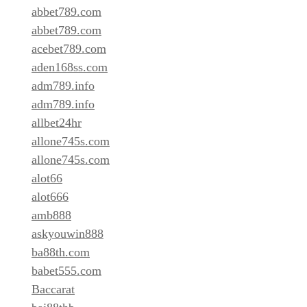
abbet789.com
abbet789.com
acebet789.com
aden168ss.com
adm789.info
adm789.info
allbet24hr
allone745s.com
allone745s.com
alot66
alot666
amb888
askyouwin888
ba88th.com
babet555.com
Baccarat