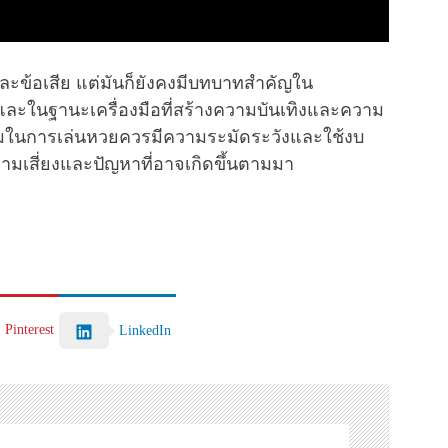
และข้อเสีย แต่มันก็ยังคงมีบทบาทสำคัญใน
 และในฐานะเครื่องมือที่สร้างความบันเทิงและความ
นร่วมในการเล่นหวยควรมีความระมัดระวังและใช้งบ
มเสี่ยงและปัญหาที่อาจเกิดขึ้นตามมา
Pinterest
LinkedIn