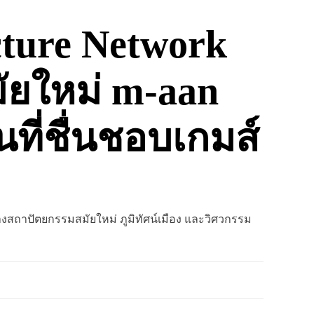
ture Network
ัยใหม่ m-aan
ที่ชื่นชอบเกมส์
ดกทางสถาปัตยกรรมสมัยใหม่ ภูมิทัศน์เมือง และวิศวกรรม