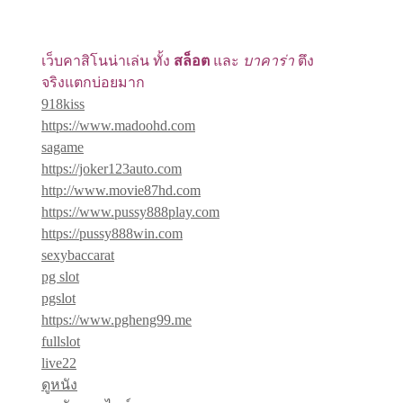
เว็บคาสิโนน่าเล่น ทั้ง
สล็อต
และ
บาคาร่า
ตึง
จริงแตกบ่อยมาก
918kiss
https://www.madoohd.com
sagame
https://joker123auto.com
http://www.movie87hd.com
https://www.pussy888play.com
https://pussy888win.com
sexybaccarat
pg slot
pgslot
https://www.pgheng99.me
fullslot
live22
ดูหนัง