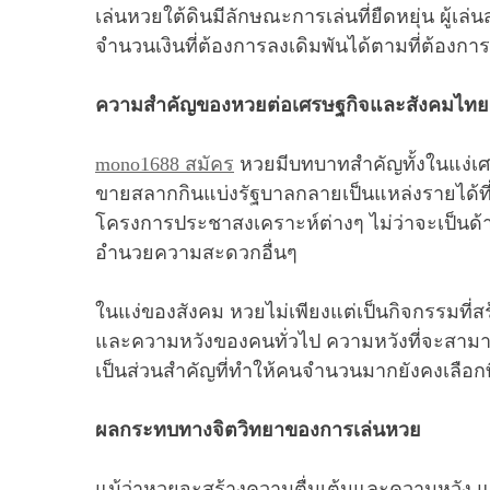
เล่นหวยใต้ดินมีลักษณะการเล่นที่ยืดหยุ่น ผู
จำนวนเงินที่ต้องการลงเดิมพันได้ตามที่ต้องการ
ความสำคัญของหวยต่อเศรษฐกิจและสังคมไทย
mono1688 สมัคร
หวยมีบทบาทสำคัญทั้งในแง่เ
ขายสลากกินแบ่งรัฐบาลกลายเป็นแหล่งรายได้ที่
โครงการประชาสงเคราะห์ต่างๆ ไม่ว่าจะเป็นด้
อำนวยความสะดวกอื่นๆ
ในแง่ของสังคม หวยไม่เพียงแต่เป็นกิจกรรมที่ส
และความหวังของคนทั่วไป ความหวังที่จะสามา
เป็นส่วนสำคัญที่ทำให้คนจำนวนมากยังคงเลือกที่
ผลกระทบทางจิตวิทยาของการเล่นหวย
แม้ว่าหวยจะสร้างความตื่นเต้นและความหวัง แต่