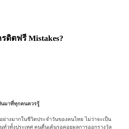
รดิตฟรี Mistakes?
นมาที่ทุกคนควรรู้
าทอย่างมากในชีวิตประจำวันของคนไทย ไม่ว่าจะเป็น
งขึ้นทั่วทั้งประเทศ คนตื่นเต้นรอคอยผลการออกรางวัล