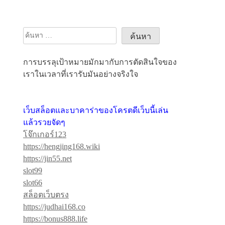
ค้นหา
สำหรับ:
การบรรลุเป้าหมายมักมากับการตัดสินใจของ
เราในเวลาที่เรารับมันอย่างจริงใจ
เว็บสล็อตและบาคาร่าของโครตดีเว็บนี้เล่น
แล้วรวยจัดๆ
โจ๊กเกอร์123
https://hengjing168.wiki
https://jin55.net
slot99
slot66
สล็อตเว็บตรง
https://judhai168.co
https://bonus888.life