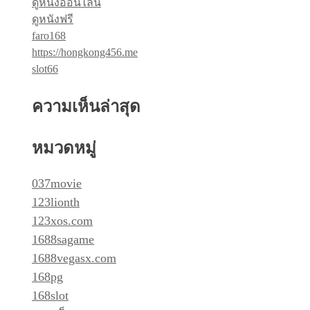
ดูหนังออนไลน์
ดูหนังฟรี
faro168
https://hongkong456.me
slot66
ความเห็นล่าสุด
หมวดหมู่
037movie
123lionth
123xos.com
1688sagame
1688vegasx.com
168pg
168slot