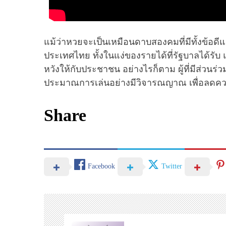
แม้ว่าหวยจะเป็นเหมือนดาบสองคมที่มีทั้งข้อดี
ประเทศไทย ทั้งในแง่ของรายได้ที่รัฐบาลได้รับ
หวังให้กับประชาชน อย่างไรก็ตาม ผู้ที่มีส่ว
ประมาณการเล่นอย่างมีวิจารณญาณ เพื่อลดควา
Share
Facebook
Twitter