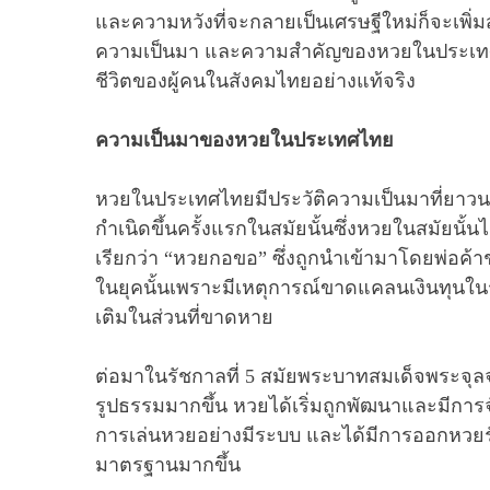
และความหวังที่จะกลายเป็นเศรษฐีใหม่ก็จะเพิ่มสู
ความเป็นมา และความสำคัญของหวยในประเทศไ
ชีวิตของผู้คนในสังคมไทยอย่างแท้จริง
ความเป็นมาของหวยในประเทศไทย
หวยในประเทศไทยมีประวัติความเป็นมาที่ยาวนาน
กำเนิดขึ้นครั้งแรกในสมัยนั้นซึ่งหวยในสมัยนั้นไม่
เรียกว่า “หวยกอขอ” ซึ่งถูกนำเข้ามาโดยพ่อค้าช
ในยุคนั้นเพราะมีเหตุการณ์ขาดแคลนเงินทุนในร
เติมในส่วนที่ขาดหาย
ต่อมาในรัชกาลที่ 5 สมัยพระบาทสมเด็จพระจุลจอ
รูปธรรมมากขึ้น หวยได้เริ่มถูกพัฒนาและมีการ
การเล่นหวยอย่างมีระบบ และได้มีการออกหวยรัฐ
มาตรฐานมากขึ้น