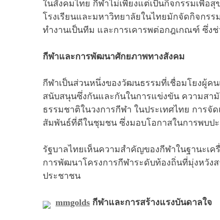
ในสังคมไทย กีฬาไม่เพียงแต่เป็นกิจกรรมเพื่อสุ
โรงเรียนและมหาวิทยาลัยในไทยมักจัดกิจกรรมก
ทำงานเป็นทีม และการเคารพต่อกฎเกณฑ์ ซึ่งช่
กีฬาและการพัฒนาศักยภาพทางสังคม
กีฬาเป็นส่วนหนึ่งของวัฒนธรรมที่เชื่อมโยงผู้ค
สนับสนุนซึ่งกันและกันในการแข่งขัน ความสามัคค
ธรรมชาติในวงการกีฬา ในประเทศไทย การจัดเท
สัมพันธ์ที่ดีในชุมชน ซึ่งมอบโอกาสในการพบป
รัฐบาลไทยเห็นความสำคัญของกีฬาในฐานะเครื่
การพัฒนาโครงการกีฬาระดับท้องถิ่นที่มุ่งหวัง
ประชาชน
mmgolds
กีฬาและการสร้างแรงบันดาลใจ