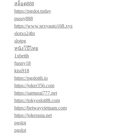
สล็อต888
https://pgslot.today
pussy888
https://www.sexyauto168.xyz
slotxo24hr
slotpg
หนังโป๊ไทย
1xbetth
funny18
kiss918
https://pgslotth.io
https://joker356.com
https://samurai777.net
https://tokyoslot88.com
https://betwayvietnam.com
https://jokerasia.net
pgslot
pgslot