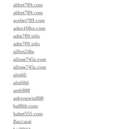
abbet789.com
abbet789.com
acebet789.com
aden168ss.com
adm789.info
adm789.info
allbet24hr
allone745s.com
allone745s.com
alot66
alot666
amb888
askyouwin888
ba88th.com
babet555.com
Baccarat