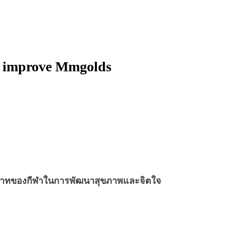
To improve Mmgolds
าทของกีฬาในการพัฒนาสุขภาพและจิตใจ