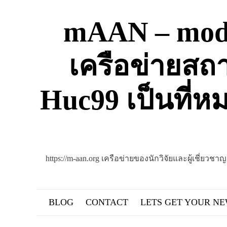
Skip
to
mAAN – mode
content
เครือข่ายสถ
Huc99 เป็นที่ห
https://m-aan.org เครือข่ายของนักวิจัยและผู้เชี่ยว
BLOG
CONTACT
LETS GET YOUR NE