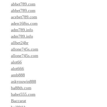
abbet789.com
abbet789.com
acebet789.com
aden168ss.com
adm789.info
adm789.info
allbet24hr
allone745s.com
allone745s.com
alot66
alot666
amb888
askyouwin888
ba88th.com
babet555.com
Baccarat