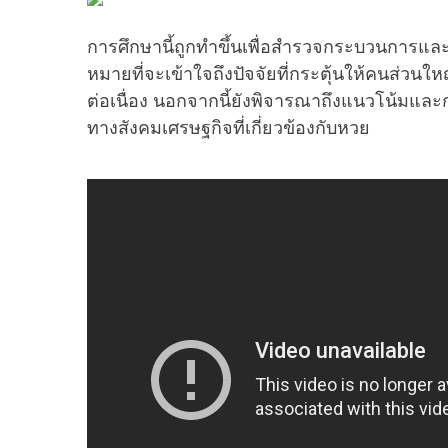
การศึกษานี้ถูกทำขึ้นเพื่อสำรวจกระบวนการแล
หมายที่จะเข้าใจถึงปัจจัยที่กระตุ้นให้คนส่วน
ต่อเนื่อง นอกจากนี้ยังพิจารณาถึงแนวโน้มและ
ทางสังคมเศรษฐกิจที่เกี่ยวข้องกับหวย