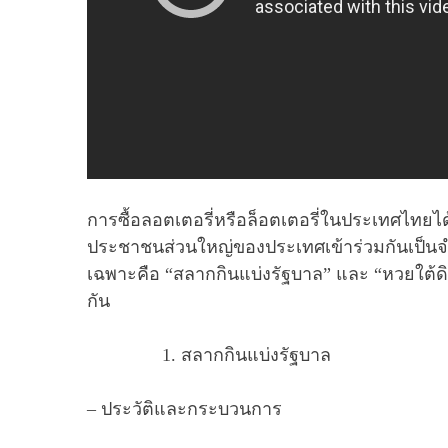
การซื้อลอตเตอรี่หรือล็อตเตอรี่ในประเทศไทยไ
ประชาชนส่วนใหญ่ของประเทศเข้าร่วมกันเป็น
เฉพาะคือ “สลากกินแบ่งรัฐบาล” และ “หวยใต้ดิ
กัน
สลากกินแบ่งรัฐบาล
– ประวัติและกระบวนการ