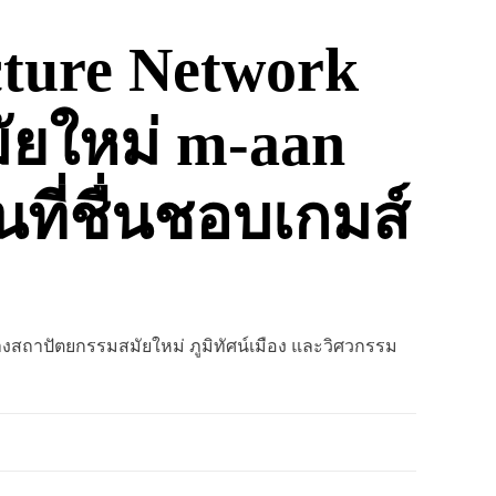
ture Network
ัยใหม่ m-aan
ที่ชื่นชอบเกมส์
ดกทางสถาปัตยกรรมสมัยใหม่ ภูมิทัศน์เมือง และวิศวกรรม