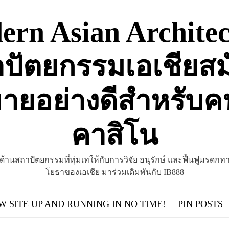
rn Asian Architec
าปัตยกรรมเอเชียสม
มายอย่างดีสำหรับคน
คาสิโน
ชาญด้านสถาปัตยกรรมที่ทุ่มเทให้กับการวิจัย อนุรักษ์ และฟื้นฟูมร
โยธาของเอเชีย มาร่วมเดิมพันกับ IB888
W SITE UP AND RUNNING IN NO TIME!
PIN POSTS