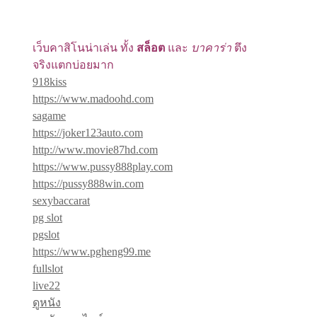
เว็บคาสิโนน่าเล่น ทั้ง
สล็อต
และ
บาคาร่า
ตึง
จริงแตกบ่อยมาก
918kiss
https://www.madoohd.com
sagame
https://joker123auto.com
http://www.movie87hd.com
https://www.pussy888play.com
https://pussy888win.com
sexybaccarat
pg slot
pgslot
https://www.pgheng99.me
fullslot
live22
ดูหนัง